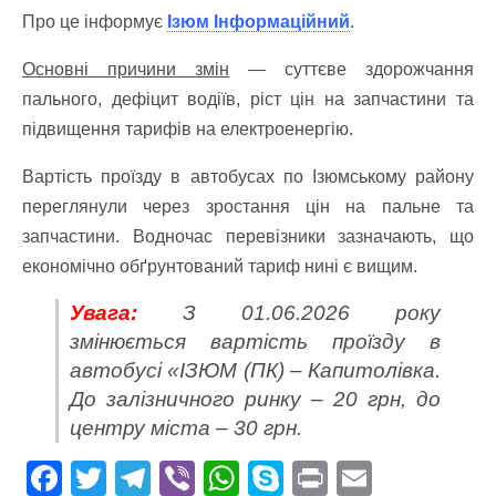
Про це інформує
Ізюм Інформаційний
.
Основні причини змін
— суттєве здорожчання
пального, дефіцит водіїв, ріст цін на запчастини та
підвищення тарифів на електроенергію.
Вартість проїзду в автобусах по Ізюмському району
переглянули через зростання цін на пальне та
запчастини. Водночас перевізники зазначають, що
економічно обґрунтований тариф нині є вищим.
Увага:
З 01.06.2026 року
змінюється вартість проїзду в
автобусі «ІЗЮМ (ПК) – Капитолівка.
До залізничного ринку – 20 грн, до
центру міста – 30 грн.
F
T
T
Vi
W
S
Pr
E