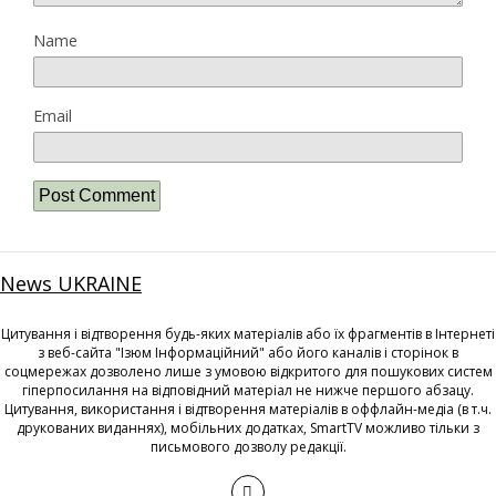
Name
Email
News UKRAINE
Цитування і відтворення будь-яких матеріалів або їх фрагментів в Інтернеті
з веб-сайта "Ізюм Інформаційний" або його каналів і сторінок в
соцмережах дозволено лише з умовою відкритого для пошукових систем
гіперпосилання на відповідний матеріал не нижче першого абзацу.
Цитування, використання і відтворення матеріалів в оффлайн-медіа (в т.ч.
друкованих виданнях), мобільних додатках, SmartTV можливо тільки з
письмового дозволу редакції.