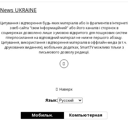
News UKRAINE
Цитування і відтворення будь-яких матеріалів або їх фрагментів в Інтернеті
з веб-сайта "Ізюм Інформаційний" або його каналів і сторінок в
соцмережах дозволено лише з умовою відкритого для пошукових систем
гіперпосилання на відповідний матеріал не нижче першого абзацу.
Цитування, використання і відтворення матеріалів в оффлайн-медіа (в т.ч.
друкованих виданнях), мобільних додатках, SmartTV можливо тільки з
письмового дозволу редакції.
Наверх
Язык:
Мобильн.
Компьютерная