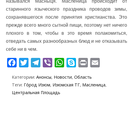
назывался Масныця. Масленица происходит от
старинного языческого праздника проводов зимы,
сохранявшегося после принятия христианства. Это
прежде всего много сытной пищи, поэтому нет ничего
плохого в том, чтобы в это время полакомиться,
отведать самых разнообразных блюд и не отказывать
себе ни в чем.
F
T
T
Vi
W
S
Pr
E
ac
w
el
b
h
k
in
m
Категории:
Анонсы
,
Новости
,
Область
e
itt
e
er
at
y
t
ai
Теги:
Го́род Изюм
,
Изюмская ТГ
,
Масленица
,
b
er
gr
s
p
l
Центральная Площадь
o
a
A
e
o
m
p
k
p