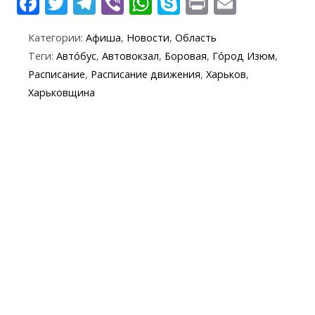
F
T
T
Vi
W
S
Pr
E
ac
w
el
b
h
k
in
m
Категории:
Афиша
,
Новости
,
Область
e
itt
e
er
at
y
t
ai
Теги:
Авто́бус
,
Автовокзал
,
Боровая
,
Го́род Изюм
,
b
er
gr
s
p
l
Расписание
,
Расписание движения
,
Харьков
,
o
a
A
e
Харьковщина
o
m
p
k
p