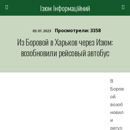
Ізюм Інформаційний
Просмотрели: 3358
05.01.2023
Из Боровой в Харьков через Изюм:
возобновили рейсовый автобус
В
Боров
ой
возоб
новил
и
регул