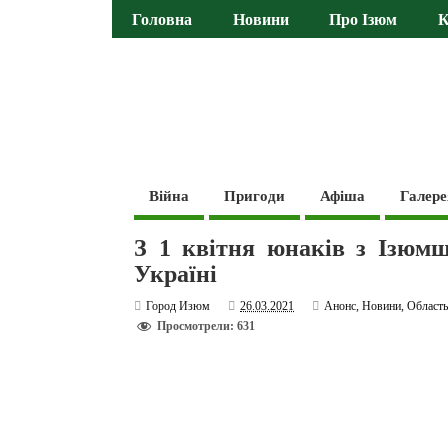
Головна
Новини
Про Ізюм
К
Війна
Пригоди
Афіша
Галере
З 1 квітня юнаків з Ізюм
Україні
Город Изюм
26.03.2021
Анонс
,
Новини
,
Област
Просмотрели: 631