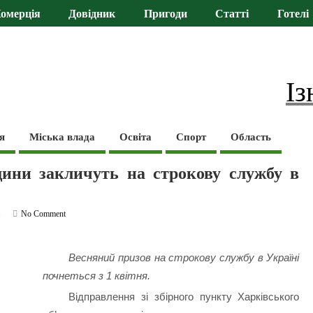
омерція
Довідник
Пригоди
Статті
Готелі
Із
я
Міська влада
Освіта
Спорт
Область
щини закличуть на строкову службу в
ь
No Comment
Весняний призов на строкову службу в Україні
почнеться з 1 квітня.
Відправлення зі збірного пункту Харківського