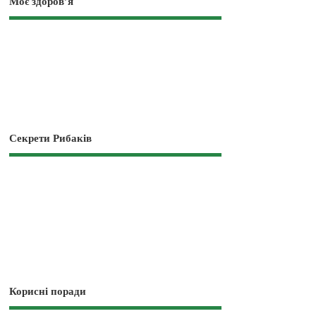
Моє здоров’я
Секрети Рибаків
Корисні поради