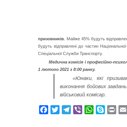
призовників
. Майже 45% будуть відправлені
будуть відправлені до частин Національної
Спеціальної Служби Транспорту.
Медична комісія і професійно-психо
1 лютого 2021 з 8:00 ранку.
«Юнаки, які призив
виконання бойових завдань
військовий комісар.
Fa
T
Te
Vi
W
S
Pr
ce
wi
le
be
ha
ky
in