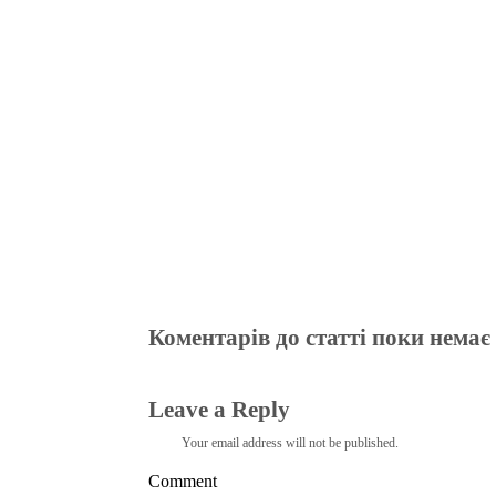
bo
tte
gr
r
ts
pe
t
ok
r
a
A
m
pp
Коментарів до статті поки немає
Leave a Reply
Your email address will not be published.
Comment