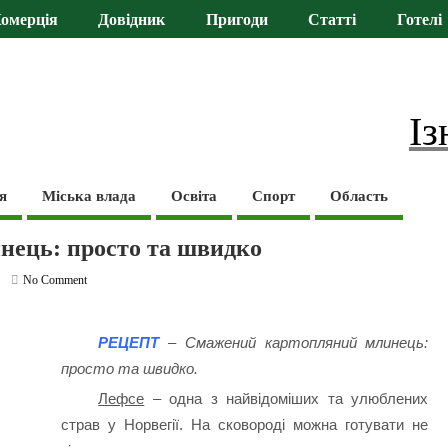
омерція
Довідник
Пригоди
Статті
Готелі
Із
я
Міська влада
Освіта
Спорт
Область
ець: просто та швидко
No Comment
РЕЦЕПТ
– Смажений картопляний млинець:
просто та швидко.
Лефсе
– одна з найвідоміших та улюблених
страв у Норвегії. На сковороді можна готувати не