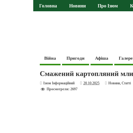
Головна
Новини
Про Ізюм
К
Війна
Пригоди
Афіша
Галере
Смажений картопляний млин
Ізюм Інформаційний
20.10.2025
Новини
,
Статті
Просмотрели: 2697