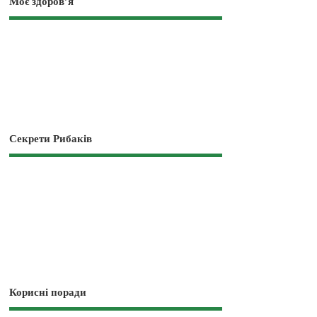
Моє здоров’я
Секрети Рибаків
Корисні поради