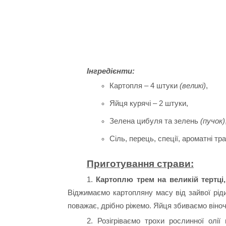
Інгредієнти:
Картопля – 4 штуки
(великі)
,
Яйця курячі – 2 штуки,
Зелена цибуля та зелень
(пучок)
Сіль, перець, спеції, ароматні тра
Приготування страви:
1.
Картоплю трем на великій тертці
Віджимаємо картопляну масу від зайвої рід
поважає, дрібно ріжемо. Яйця збиваємо віноч
2. Розігріваємо трохи рослинної олії