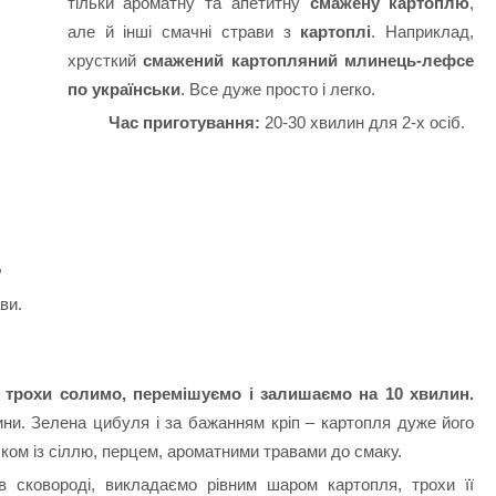
тільки ароматну та апетитну
смажену картоплю
,
але й інші смачні страви з
картоплі
. Наприклад,
хрусткий
смажений картопляний млинець-лефсе
по українськи
. Все дуже просто і легко.
Час приготування:
20-30 хвилин для 2-х осіб.
,
ви.
, трохи солимо, перемішуємо і залишаємо на 10 хвилин.
ини. Зелена цибуля і за бажанням кріп – картопля дуже його
ком із сіллю, перцем, ароматними травами до смаку.
 в сковороді, викладаємо рівним шаром картопля, трохи її