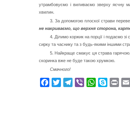
утрамбовуємо і виливаємо зверху яєчну м
хвилин.
3. За допомогою плоскої страви переве
не накриваємо, що верхня сторона, кар
4. Ділимо коржик на порції і подаємо зі
сирку та часнику та з будь-якими іншими стр
5. Найкраще смакує ця страва гарячою,
скоринка вже не буде такою хрумкою.
Смачного!
Fa
T
Te
Vi
W
S
Pr
ce
wi
le
be
ha
ky
in
bo
tte
gr
r
ts
pe
t
ok
r
a
A
m
pp