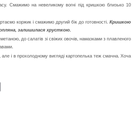
асу. Смажимо на невеликому вогні під кришкою близько 10
ртаємо коржик і смажимо другий бік до готовності.
Кришкою
топляна, залишилася хрусткою.
 сметаною, до салатів зі свіжих овочів, намазками з плавленого
авами.
 але і в прохолодному вигляді картопелька теж смачна. Хоча
E
m
ail