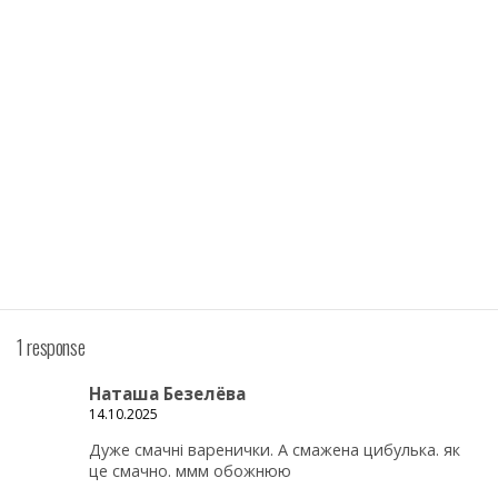
1 response
Наташа Безелёва
14.10.2025
Дуже смачні варенички. А смажена цибулька. як
це смачно. ммм обожнюю