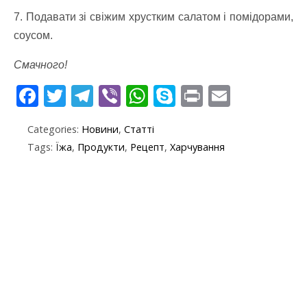
7. Подавати зі свіжим хрустким салатом і помідорами,
соусом.
Смачного!
F
T
T
Vi
W
S
Pr
E
ac
w
el
b
h
k
in
m
Categories:
Новини
,
Статті
e
itt
e
er
at
y
t
ai
Tags:
Їжа
,
Продукти
,
Рецепт
,
Харчування
b
er
gr
s
p
l
o
a
A
e
o
m
p
k
p