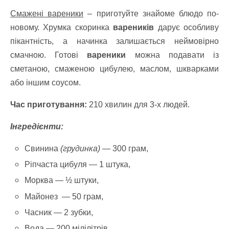
Смажені вареники
– приготуйте знайоме блюдо по-
новому. Хрумка скоринка
вареників
дарує особливу
пікантність, а начинка залишається неймовірно
смачною. Готові
вареники
можна подавати із
сметаною, смаженою цибулею, маслом, шкварками
або іншим соусом.
Час приготування:
210 хвилин для 3-х людей.
Інгредієнти:
Свинина
(грудинка)
— 300 грам,
Ріпчаста цибуля — 1 штука,
Морква — ½ штуки,
Майонез — 50 грам,
Часник — 2 зубки,
Вода — 200 мілілітрів,