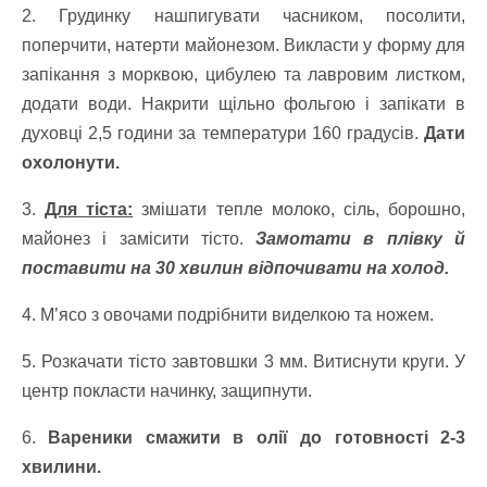
2. Грудинку нашпигувати часником, посолити,
поперчити, натерти майонезом. Викласти у форму для
запікання з морквою, цибулею та лавровим листком,
додати води. Накрити щільно фольгою і запікати в
духовці 2,5 години за температури 160 градусів.
Дати
охолонути.
3.
Для тіста:
змішати тепле молоко, сіль, борошно,
майонез і замісити тісто.
Замотати в плівку й
поставити на 30 хвилин відпочивати на холод.
4. М’ясо з овочами подрібнити виделкою та ножем.
5. Розкачати тісто завтовшки 3 мм. Витиснути круги. У
центр покласти начинку, защипнути.
6.
Вареники смажити в олії до готовності 2-3
хвилини.