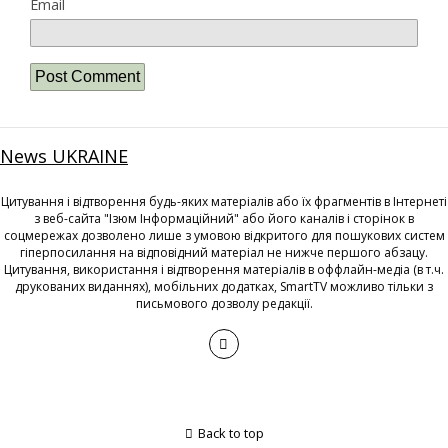
Email
News UKRAINE
Цитування і відтворення будь-яких матеріалів або їх фрагментів в Інтернеті
з веб-сайта "Ізюм Інформаційний" або його каналів і сторінок в
соцмережах дозволено лише з умовою відкритого для пошукових систем
гіперпосилання на відповідний матеріал не нижче першого абзацу.
Цитування, використання і відтворення матеріалів в оффлайн-медіа (в т.ч.
друкованих виданнях), мобільних додатках, SmartTV можливо тільки з
письмового дозволу редакції.
Back to top