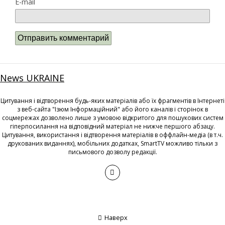
E-mail
News UKRAINE
Цитування і відтворення будь-яких матеріалів або їх фрагментів в Інтернеті
з веб-сайта "Ізюм Інформаційний" або його каналів і сторінок в
соцмережах дозволено лише з умовою відкритого для пошукових систем
гіперпосилання на відповідний матеріал не нижче першого абзацу.
Цитування, використання і відтворення матеріалів в оффлайн-медіа (в т.ч.
друкованих виданнях), мобільних додатках, SmartTV можливо тільки з
письмового дозволу редакції.
Наверх