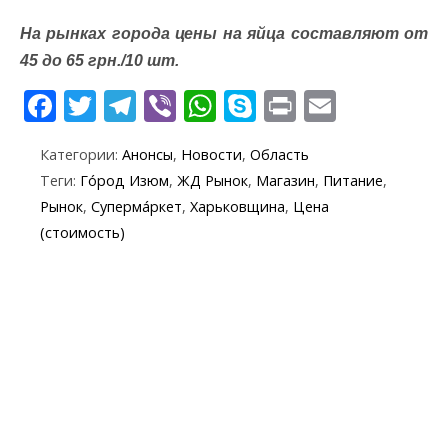
На рынках города цены на яйца составляют от
45 до 65 грн./10 шт.
F
T
T
Vi
W
S
Pr
E
ac
w
el
b
h
k
in
m
Категории:
Анонсы
,
Новости
,
Область
e
itt
e
er
at
y
t
ai
Теги:
Го́род Изюм
,
ЖД Рынок
,
Магазин
,
Питание
,
b
er
gr
s
p
l
Рынок
,
Суперма́ркет
,
Харьковщина
,
Цена
o
a
A
e
(стоимость)
o
m
p
k
p