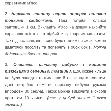
серветками м’ясо.
2.
Нарізати свинину варто поперек волокон
тонкими скибочками.
Нам потрібні слайси
завтовшки 1 см. Викладіть м’ясо на дошку, накрийте
харчовою плівкою та відбийте кулінарним молотком.
Так під час запікання воно буде ніжним на смак. Кожен
шматочок посоліть та поперчіть з обох боків.
Можна
додати улюблених приправ.
3.
Очистіть ріпчасту цибулю і наріжте
півкільцями середньої товщини.
Щоб кожне кільце
не було занадто тонким, але й не занадто товстим.
Далі потрібно пом’яти нарізану цибулю руками
впродовж 30 секунд. Також можна вимочити в окропі
протягом 10 хвилин
(так у цибулі зникне її різка
гірчинка).