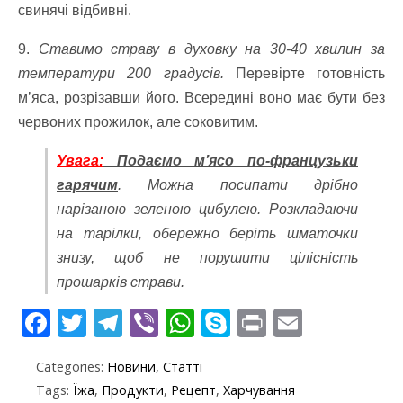
свинячі відбивні.
9.
Ставимо страву в духовку на 30-40 хвилин за
температури 200 градусів.
Перевірте готовність
м’яса, розрізавши його. Всередині воно має бути без
червоних прожилок, але соковитим.
Увага:
Подаємо м’ясо по-французьки
гарячим
. Можна посипати дрібно
нарізаною зеленою цибулею. Розкладаючи
на тарілки, обережно беріть шматочки
знизу, щоб не порушити цілісність
прошарків страви.
F
T
T
Vi
W
S
Pr
E
ac
w
el
b
h
k
in
m
Categories:
Новини
,
Статті
e
itt
e
er
at
y
t
ai
Tags:
Їжа
,
Продукти
,
Рецепт
,
Харчування