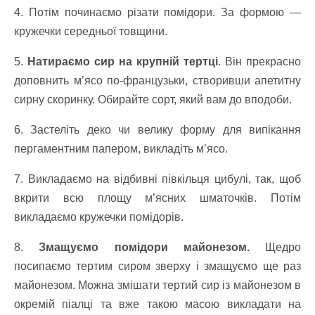
4. Потім починаємо різати помідори. За формою —
кружечки середньої товщини.
5.
Натираємо сир на крупній тертці
. Він прекрасно
доповнить м’ясо по-французьки, створивши апетитну
сирну скоринку. Обирайте сорт, який вам до вподоби.
6. Застеліть деко чи велику форму для випікання
пергаментним папером, викладіть м’ясо.
7. Викладаємо на відбивні півкільця цибулі, так, щоб
вкрити всю площу м’ясних шматочків. Потім
викладаємо кружечки помідорів.
8.
Змащуємо помідори майонезом.
Щедро
посипаємо тертим сиром зверху і змащуємо ще раз
майонезом. Можна змішати тертий сир із майонезом в
окремій піалці та вже такою масою викладати на