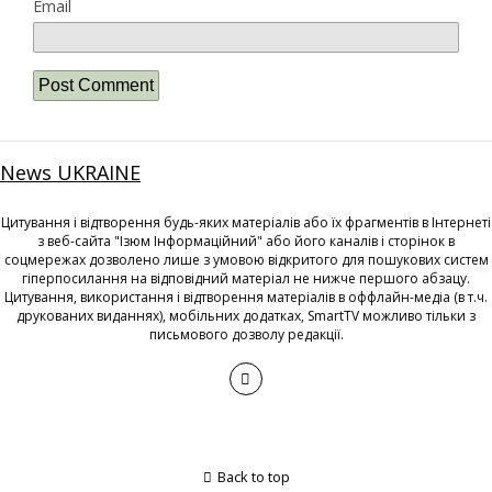
Email
News UKRAINE
Цитування і відтворення будь-яких матеріалів або їх фрагментів в Інтернеті
з веб-сайта "Ізюм Інформаційний" або його каналів і сторінок в
соцмережах дозволено лише з умовою відкритого для пошукових систем
гіперпосилання на відповідний матеріал не нижче першого абзацу.
Цитування, використання і відтворення матеріалів в оффлайн-медіа (в т.ч.
друкованих виданнях), мобільних додатках, SmartTV можливо тільки з
письмового дозволу редакції.
Back to top