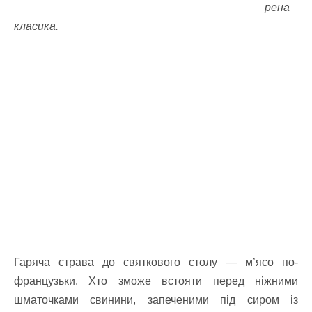
рена
класика.
Гаряча страва до святкового столу — м’ясо по-
французьки.
Хто зможе встояти перед ніжними
шматочками свинини, запеченими під сиром із