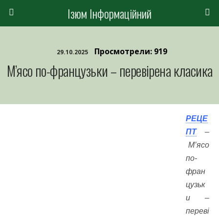
Ізюм Інформаційний
Просмотрели: 919
29.10.2025
М’ясо по-французьки – перевірена класика
РЕЦЕ
ПТ
–
М’ясо
по-
фран
цузьк
и –
переві