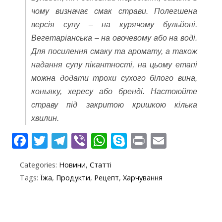
чому визначає смак страви. Полегшена
версія супу – на курячому бульйоні.
Вегетаріанська – на овочевому або на воді.
Для посилення смаку та аромату, а також
надання супу пікантності, на цьому етапі
можна додати трохи сухого білого вина,
коньяку, хересу або бренді. Настоюйте
страву під закритою кришкою кілька
хвилин.
F
T
T
Vi
W
S
Pr
E
ac
w
el
b
h
k
in
m
Categories:
Новини
,
Статті
e
itt
e
er
at
y
t
ai
Tags:
Їжа
,
Продукти
,
Рецепт
,
Харчування
b
er
gr
s
p
l
o
a
A
e
o
m
p