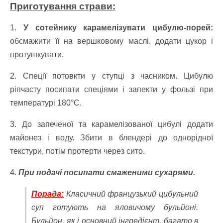
Приготування страви:
1.
У сотейнику карамелізувати цибулю-порей:
обсмажити її на вершковому маслі, додати цукор і
протушкувати.
2. Спеції потовкти у ступці з часником. Цибулю
ріпчасту посипати спеціями і запекти у фользі при
температурі 180°С.
3. До запеченої та карамелізованої цибулі додати
майонез і воду. Збити в блендері до однорідної
текстури, потім протерти через сито.
4.
При подачі посипати смаженими сухарями.
Порада:
Класичний французький цибульний
суп готують на яловичому бульйоні.
Бульйон, як і основний інгредієнт, багато в