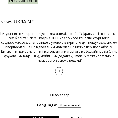
News UKRAINE
Цитування і відтворення будь-яких матеріалів або їх фрагментів в Інтернеті
з веб-сайта "Ізюм Інформаційний" або його каналів і сторінок в
соцмережах дозволено лише з умовою відкритого для пошукових систем
гіперпосилання на відповідний матеріал не нижче першого абзацу.
Цитування, використання і відтворення матеріалів в оффлайн-медіа (в т.ч.
друкованих виданнях), мобільних додатках, SmartTV можливо тільки з
письмового дозволу редакції.
Back to top
Language: