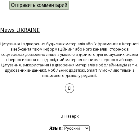
News UKRAINE
Цитування і відтворення будь-яких матеріалів або їх фрагментів в Інтернеті
з веб-сайта "Ізюм Інформаційний" або його каналів і сторінок в
соцмережах дозволено лише з умовою відкритого для пошукових систем
гіперпосилання на відповідний матеріал не нижче першого абзацу.
Цитування, використання і відтворення матеріалів в оффлайн-медіа (в т.ч.
друкованих виданнях), мобільних додатках, SmartTV можливо тільки з
письмового дозволу редакції.
Наверх
Язык: