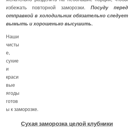
избежать повторной заморозки.
Посуду перед
отправкой в холодильник обязательно следует
вымыть и хорошенько высушить.
Наши
чисты
е,
сухие
и
краси
вые
ягоды
готов
ы к заморозке.
Сухая заморозка целой клубники