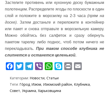
Застелите противень или кухонную доску бумажным
полотенцем. Распределите ягоды по плоскости в один
слой и положите в морозилку на 2-3 часа
(прям на
доске)
. Затем достаньте и переложите в контейнер
или пакет и снова отправьте в морозильную камеру.
Можно обойтись без салфеток и сразу обернуть
пакетом тарелку либо поднос, чтоб потом ничего не
перекладывать.
При таком способе клубника не
слипнется и останется целенькой.
F
T
T
Vi
W
S
Pr
E
ac
w
el
b
h
k
in
m
Категории:
Новости
,
Статьи
e
itt
e
er
at
y
t
ai
Теги:
Го́род Изюм
,
Изюмский район
,
Клубника
,
b
er
gr
s
p
l
Совет
,
Украина
,
Харьковщина
o
a
A
e
o
m
p