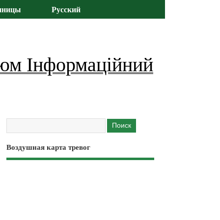
иницы
Русский
юм Інформаційний
Воздушная карта тревог