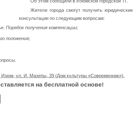
Об этом сообщили в Изюмской городской ТГ.
Жители города смогут получить юридические
консультации по следующим вопросам:
е. Порядок получения компенсации;
го положения;
опросы.
 Изюм, ул. И. Мазепы, 39 (Дом культуры «Современник»).
тавляется на бесплатной основе!
E
m
ail