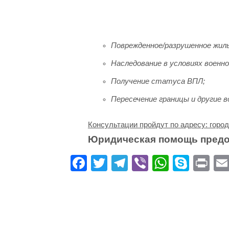
Поврежденное/разрушенное жиль
Наследование в условиях военно
Получение статуса ВПЛ;
Пересечение границы и другие в
Консультации пройдут по адресу: город
Юридическая помощь предос
Fa
T
Te
Vi
W
S
Pr
ce
wi
le
be
ha
ky
in
bo
tte
gr
r
ts
pe
t
ok
r
a
A
m
pp