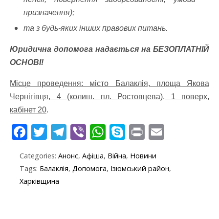
призначення);
та з будь-яких інших правових питань.
Юридична допомога надається на БЕЗОПЛАТНІЙ
ОСНОВІ!
Місце проведення: місто Балаклія, площа Якова
Чернігівця, 4 (колиш. пл. Ростовцева), 1 поверх,
кабінет 20
.
F
T
T
Vi
W
S
Pr
E
ac
w
el
b
h
k
in
m
Categories:
Анонс
,
Афіша
,
Війна
,
Новини
e
itt
e
er
at
y
t
ai
Tags:
Балаклія
,
Допомога
,
Ізюмський район
,
b
er
gr
s
p
l
Харківщина
o
a
A
e
o
m
p