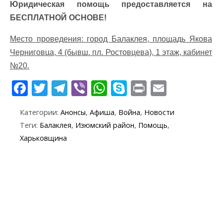
Юридическая помощь предоставляется на
БЕСПЛАТНОЙ ОСНОВЕ!
Место проведения: город Балаклея, площадь Якова
Черниговца, 4 (бывш. пл. Ростовцева), 1 этаж, кабинет
№20.
F
T
T
Vi
W
S
Pr
E
ac
w
el
b
h
k
in
m
Категории:
Анонсы
,
Афиша
,
Война
,
Новости
e
itt
e
er
at
y
t
ai
Теги:
Балаклея
,
Изюмский район
,
Помощь
,
b
er
gr
s
p
l
Харьковщина
o
a
A
e
o
m
p
k
p