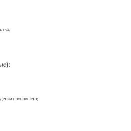
ство;
ые
):
ждении пропавшего;