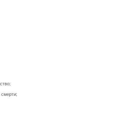
ство;
 смерти;