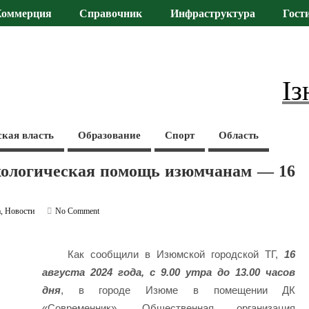
Коммерция
Справочник
Инфраструктура
Гост
Із
ская власть
Образование
Спорт
Область
ихологическая помощь изюмчанам — 16
а
,
Новости
No Comment
Как сообщили в Изюмской городской ТГ,
16
августа 2024 года, с 9.00 утра до 13.00 часов
дня
, в городе Изюме в помещении ДК
«Современник», Общественная организация