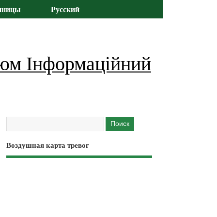
иницы
Русский
юм Інформаційний
Воздушная карта тревог