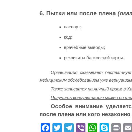
6. Пытки или после плена
(ока
паспорт;
код;
врачебные выводы;
реквизиты банковской карты.
Организация оказывает бесплатную 
медицинским обследованием уже вернувшимс
Также записатся на личный прием в Ха
Получить консультацию можно по те
Особое внимание уделяет
после плена или кого незаконно
Fa
T
Te
Vi
W
S
Pr