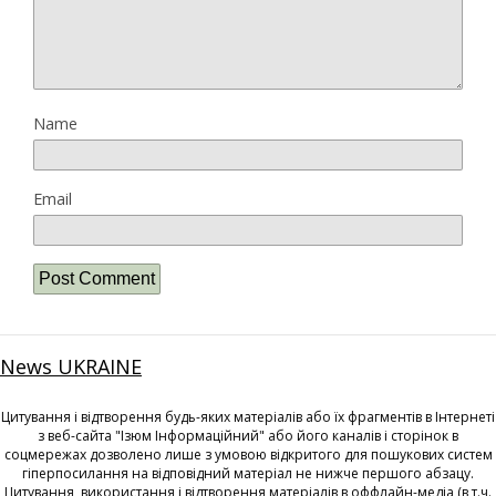
Name
Email
News UKRAINE
Цитування і відтворення будь-яких матеріалів або їх фрагментів в Інтернеті
з веб-сайта "Ізюм Інформаційний" або його каналів і сторінок в
соцмережах дозволено лише з умовою відкритого для пошукових систем
гіперпосилання на відповідний матеріал не нижче першого абзацу.
Цитування, використання і відтворення матеріалів в оффлайн-медіа (в т.ч.