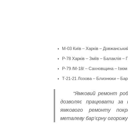
М-03 Київ – Харків – Довжанський
Р-78 Харків – Зміїв – Балаклія – 
Р-79 /М-18/ – Сахновщина – Ізюм 
Т-21-21 Лозова – Близнюки – Ба
“Ямковий ремонт роб
дозволяє працювати за 
ямкового ремонту покр
металеву бар’єрну огорожу