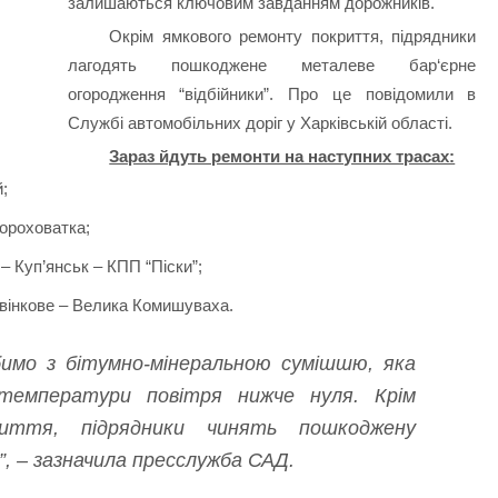
залишаються ключовим завданням дорожників.
Окрім ямкового ремонту покриття, підрядники
лагодять пошкоджене металеве бар‘єрне
огородження “відбійники”. Про це повідомили в
Службі автомобільних доріг у Харківській області.
Зараз йдуть ремонти на наступних трасах:
;
Гороховатка;
– Куп’янськ – КПП “Піски”;
рвінкове – Велика Комишуваха.
имо з бітумно-мінеральною сумішшю, яка
температури повітря нижче нуля. Крім
иття, підрядники чинять пошкоджену
”, – зазначила пресслужба САД.