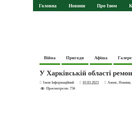
Головна
Новини
Про Ізюм
К
Війна
Пригоди
Афіша
Галере
У Харківській області ремо
Ізюм Інформаційний
03.03.2023
Анонс
,
Новини
Просмотрели: 756