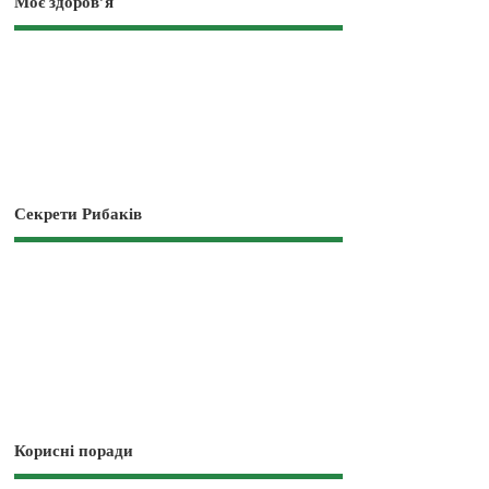
Моє здоров’я
Секрети Рибаків
Корисні поради