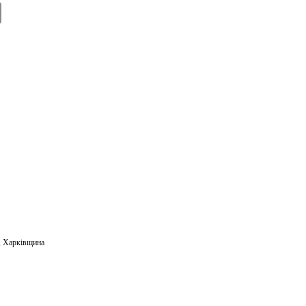
E
m
ail
,
Харківщина