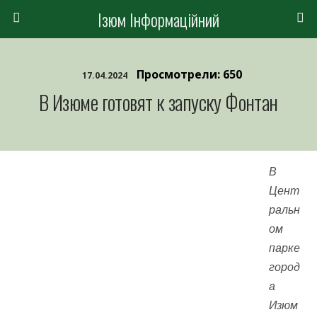
Ізюм Інформаційний
Просмотрели: 650
17.04.2024
В Изюме готовят к запуску Фонтан
В
Цент
ральн
ом
парке
город
а
Изюм