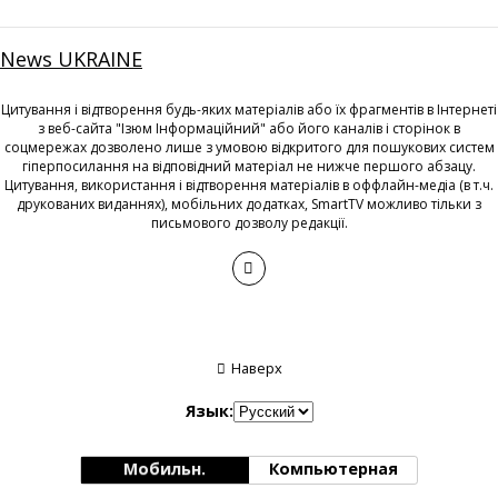
News UKRAINE
Цитування і відтворення будь-яких матеріалів або їх фрагментів в Інтернеті
з веб-сайта "Ізюм Інформаційний" або його каналів і сторінок в
соцмережах дозволено лише з умовою відкритого для пошукових систем
гіперпосилання на відповідний матеріал не нижче першого абзацу.
Цитування, використання і відтворення матеріалів в оффлайн-медіа (в т.ч.
друкованих виданнях), мобільних додатках, SmartTV можливо тільки з
письмового дозволу редакції.
Наверх
Язык:
Мобильн.
Компьютерная