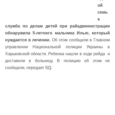
ой
семь
е
служба по делам детей при райадминистрации
обнаружила 5-летнего мальчика Илью, который
нуждается в лечении.
Об этом сообщили в Главном
управлении Национальной полиции Украины в
Харьковской области. Ребенка нашли в ходе рейда и
доставили в больницу. В полицию об этом не
сообщили, передает
SQ
.