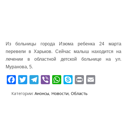
Из больницы города Изюма ребенка 24 марта
перевели в Харьков. Сейчас малыш находится на
лечении в областной детской больнице на ул.
Муранова, 5.
F
T
T
Vi
W
S
Pr
E
ac
w
el
b
h
k
in
m
Категории:
Анонсы
,
Новости
,
Область
e
itt
e
er
at
y
t
ai
b
er
gr
s
p
l
o
a
A
e
o
m
p