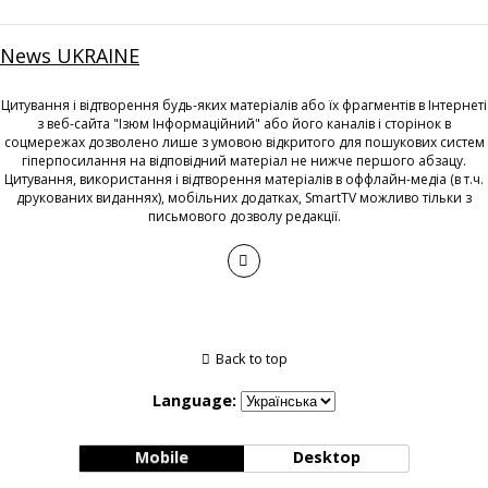
News UKRAINE
Цитування і відтворення будь-яких матеріалів або їх фрагментів в Інтернеті
з веб-сайта "Ізюм Інформаційний" або його каналів і сторінок в
соцмережах дозволено лише з умовою відкритого для пошукових систем
гіперпосилання на відповідний матеріал не нижче першого абзацу.
Цитування, використання і відтворення матеріалів в оффлайн-медіа (в т.ч.
друкованих виданнях), мобільних додатках, SmartTV можливо тільки з
письмового дозволу редакції.
Back to top
Language:
Mobile
Desktop