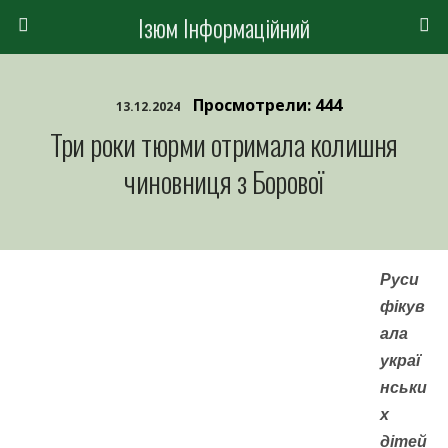
Ізюм Інформаційний
Просмотрели: 444
13.12.2024
Три роки тюрми отримала колишня
чиновниця з Борової
Руси
фікув
ала
украї
нськи
х
дітей