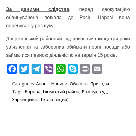
За даними слідства,
перед деокупацією
обвинувачена поїхала до Росії. Наразі вона
перебуває у розшуку.
Дзержинський районний суд призначив жінці три роки
ув’язнення та заборонив обіймати певні посади або
займатися певною діяльністю на термін 15 років.
F
T
T
Vi
W
S
Pr
E
ac
w
el
b
h
k
in
m
Categories:
Анонс
,
Новини
,
Область
,
Пригоди
e
itt
e
er
at
y
t
ai
Tags:
Борова
,
Ізюмський район
,
Розшук
,
суд
,
b
er
gr
s
p
l
Харківщина
,
Школа (ліцей)
o
a
A
e
o
m
p
k
p