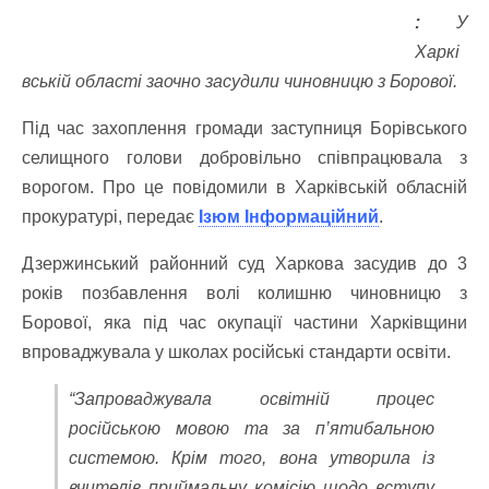
:
У
Харкі
вській області заочно засудили чиновницю з Борової.
Під час захоплення громади заступниця Борівського
селищного голови добровільно співпрацювала з
ворогом. Про це повідомили в Харківській обласній
прокуратурі, передає
Ізюм Інформаційний
.
Дзержинський районний суд Харкова засудив до 3
років позбавлення волі колишню чиновницю з
Борової, яка під час окупації частини Харківщини
впроваджувала у школах російські стандарти освіти.
“Запроваджувала освітній процес
російською мовою та за п’ятибальною
системою. Крім того, вона утворила із
вчителів приймальну комісію щодо вступу