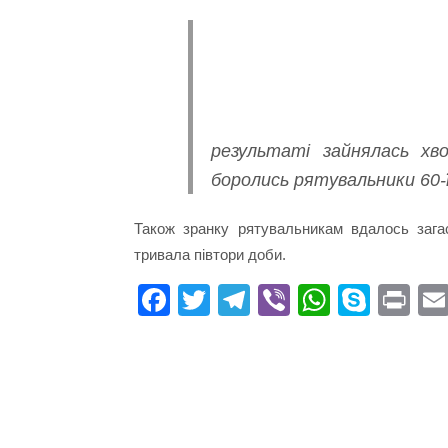
результаті зайнялась хв
боролись рятувальники 60-
Також зранку рятувальникам вдалось зага
тривала півтори доби.
Fa
T
Te
Vi
W
S
Pr
ce
wi
le
be
ha
ky
in
bo
tte
gr
r
ts
pe
t
ok
r
a
A
m
pp