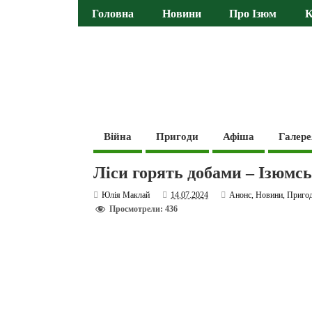
Головна
Новини
Про Ізюм
К
Війна
Пригоди
Афіша
Галере
Ліси горять добами – Ізюмс
Юлія Маклай
14.07.2024
Анонс
,
Новини
,
Приго
Просмотрели: 436