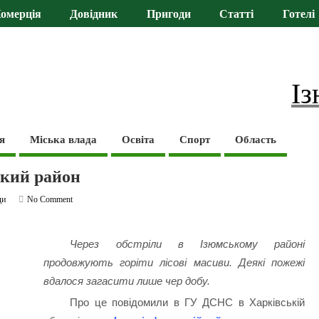
омерція
Довідник
Пригоди
Статті
Готелі
Із
я
Міська влада
Освіта
Спорт
Область
ький район
ди
No Comment
Через обстріли в Ізюмському районі
продовжують горіти лісові масиви. Деякі пожежі
вдалося загасити лише чер добу.
Про це повідомили в ГУ ДСНС в Харківській