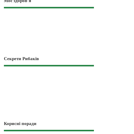
Моє здоров’я
Секрети Рибаків
Корисні поради