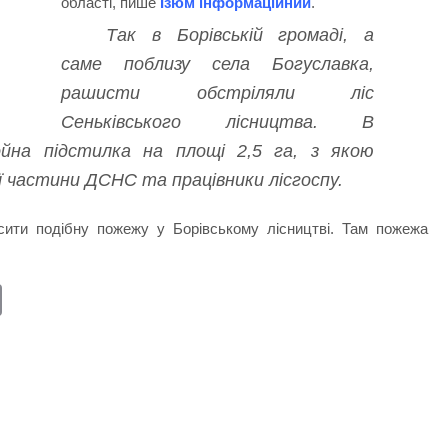
області, пише
Ізюм інформаційний
.
Так в Борівській громаді, а
саме поблизу села Богуславка,
рашисти обстріляли ліс
Сеньківського лісництва. В
ойна підстилка на площі 2,5 га, з якою
ї частини ДСНС та працівники лісгоспу.
сити подібну пожежу у Борівському лісництві. Там пожежа
E
m
ail