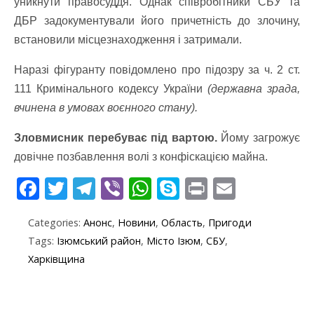
уникнути правосуддя. Однак співробітники СБУ та
ДБР задокументували його причетність до злочину,
встановили місцезнаходження і затримали.
Наразі фігуранту повідомлено про підозру за ч. 2 ст.
111 Кримінального кодексу України
(державна зрада,
вчинена в умовах воєнного стану).
Зловмисник перебуває під вартою.
Йому загрожує
довічне позбавлення волі з конфіскацією майна.
F
T
T
Vi
W
S
Pr
E
ac
w
el
b
h
k
in
m
Categories:
Анонс
,
Новини
,
Область
,
Пригоди
e
itt
e
er
at
y
t
ai
Tags:
Ізюмський район
,
Місто Ізюм
,
СБУ
,
b
er
gr
s
p
l
Харківщина
o
a
A
e
o
m
p