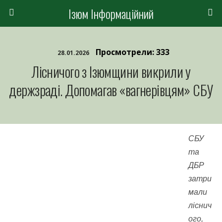
Ізюм Інформаційний
Просмотрели: 333
28.01.2026
Лісничого з Ізюмщини викрили у
держзраді. Допомагав «вагнерівцям» СБУ
СБУ
та
ДБР
затри
мали
ліснич
ого,