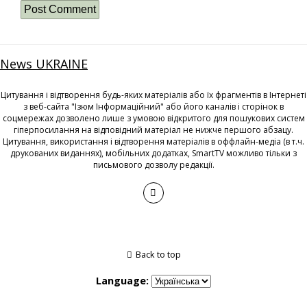
News UKRAINE
Цитування і відтворення будь-яких матеріалів або їх фрагментів в Інтернеті
з веб-сайта "Ізюм Інформаційний" або його каналів і сторінок в
соцмережах дозволено лише з умовою відкритого для пошукових систем
гіперпосилання на відповідний матеріал не нижче першого абзацу.
Цитування, використання і відтворення матеріалів в оффлайн-медіа (в т.ч.
друкованих виданнях), мобільних додатках, SmartTV можливо тільки з
письмового дозволу редакції.
Back to top
Language: