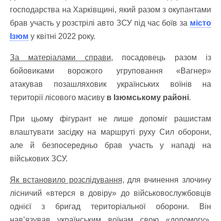
господарства на Харківщині, який разом з окупантами
брав участь у розстрілі авто ЗСУ під час боїв за
місто
Ізюм
у квітні 2022 року.
За матеріалами справи,
посадовець разом із
бойовиками ворожого угруповання «Вагнер»
атакував позашляховик українських воїнів на
території лісового масиву
в Ізюмському районі
.
При цьому фігурант не лише допоміг рашистам
влаштувати засідку на маршруті руху Сил оборони,
але й безпосередньо брав участь у нападі на
військових ЗСУ.
Як встановило розслідування,
для вчинення злочину
лісничий «втерся в довіру» до військовослужбовців
однієї з бригад територіальної оборони. Він
нав’язував українським воїнам свою «допомогу»,