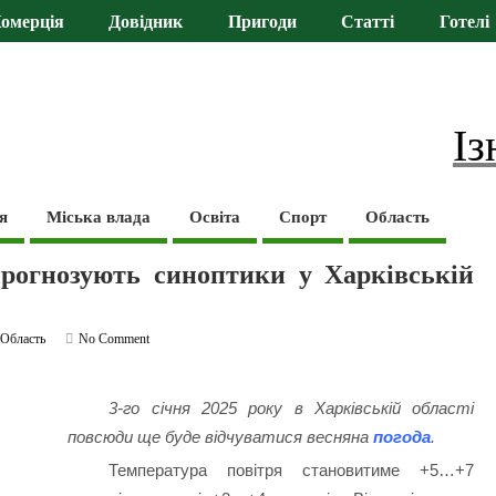
омерція
Довідник
Пригоди
Статті
Готелі
Із
я
Міська влада
Освіта
Спорт
Область
прогнозують синоптики у Харківській
,
Область
No Comment
3-го січня 2025 року в Харківській області
повсюди ще буде відчуватися весняна
погода
.
Температура повітря становитиме +5…+7