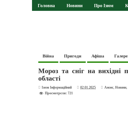
Головна
Новини
Про Ізюм
К
Війна
Пригоди
Афіша
Галере
Мороз та сніг на вихідні 
області
Ізюм Інформаційний
02.01.2025
Анонс
,
Новини
Просмотрели: 721