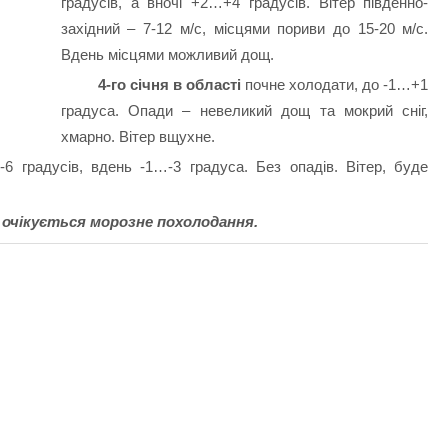
градусів, а вночі +2…+4 градусів. Вітер південно-
західний – 7-12 м/с, місцями пориви до 15-20 м/с.
Вдень місцями можливий дощ.
4-го січня в області
почне холодати, до -1…+1
градуса.
Опади – невеликий дощ та мокрий сніг,
хмарно.
Вітер вщухне.
6 градусів, вдень -1…-3 градуса. Без опадів. Вітер, буде
ті очікується морозне похолодання.