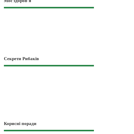
Моє здоров’я
Секрети Рибаків
Корисні поради