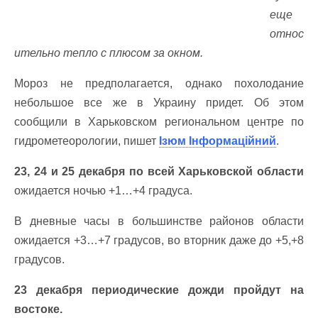
еще
относ
ительно тепло с плюсом за окном.
Мороз не предполагается, однако похолодание
небольшое все же в Украину придет. Об этом
сообщили в Харьковском региональном центре по
гидрометеорологии, пишет
Ізюм Інформаційний
.
23, 24 и 25 декабря по всей Харьковской области
ожидается ночью +1…+4 градуса.
В дневные часы в большинстве районов области
ожидается +3…+7 градусов, во вторник даже до +5,+8
градусов.
23 декабря периодические дожди пройдут на
востоке.