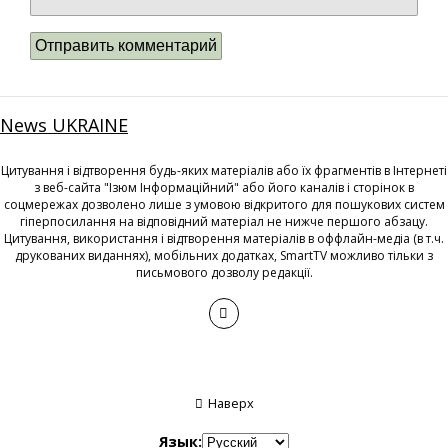
News UKRAINE
Цитування і відтворення будь-яких матеріалів або їх фрагментів в Інтернеті
з веб-сайта "Ізюм Інформаційний" або його каналів і сторінок в
соцмережах дозволено лише з умовою відкритого для пошукових систем
гіперпосилання на відповідний матеріал не нижче першого абзацу.
Цитування, використання і відтворення матеріалів в оффлайн-медіа (в т.ч.
друкованих виданнях), мобільних додатках, SmartTV можливо тільки з
письмового дозволу редакції.
Наверх
Язык: