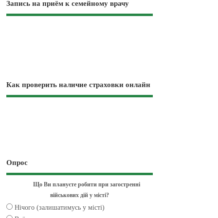
Запись на приём к семейному врачу
Как проверить наличие страховки онлайн
Опрос
Що Ви плануєте робити при загостренні
військових дій у місті?
Нічого (залишатимусь у місті)