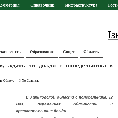
Коммерция
Справочник
Инфраструктура
Гост
Із
ская власть
Образование
Спорт
Область
и, ждать ли дождя с понедельника в
ти
,
Область
No Comment
В Харьковской области с понедельника, 12
мая, переменная облачность и
кратковременные дожди.