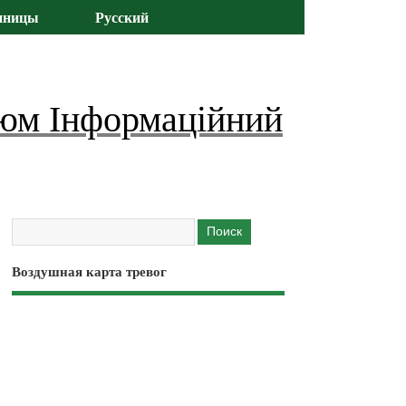
иницы
Русский
юм Інформаційний
Воздушная карта тревог