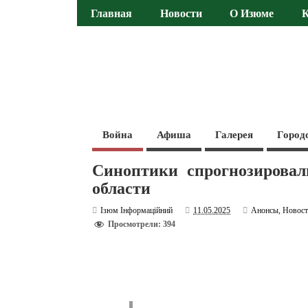
Главная
Новости
О Изюме
Война
Афиша
Галерея
Город
Синоптики спрогнозировал
области
Ізюм Інформаційний
11.05.2025
Анонсы
,
Новос
Просмотрели: 394