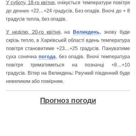
У суботу, 18-го квітня,
очікується температури повітря
до денних +22…+24 градусів, Без опадів. Вночі до + 8
градусів тепла, без опадів.
У неділю, 20-го квітня,
на
Великдень
, знову буде
скрізь тепло, в Харківській області вдень температура
повітря становитиме +23…+25 градусів.
Пануватиме
суха сонячна
погода
, без опадів. Вночі температура
повітря триматиметься на позначці +8…+10
градусів.
Вітер на Великдень: Рвучкий південний буде
невеликим або помірним.
Прогноз погоди