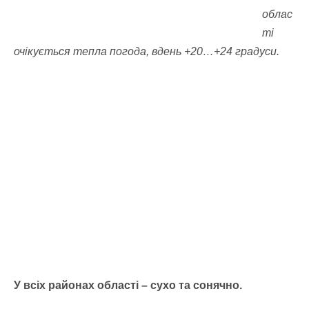
облас
ті
очікується тепла погода, вдень +20…+24 градуси.
У всіх районах області – сухо та сонячно.