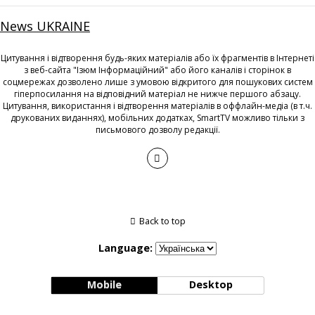
News UKRAINE
Цитування і відтворення будь-яких матеріалів або їх фрагментів в Інтернеті
з веб-сайта "Ізюм Інформаційний" або його каналів і сторінок в
соцмережах дозволено лише з умовою відкритого для пошукових систем
гіперпосилання на відповідний матеріал не нижче першого абзацу.
Цитування, використання і відтворення матеріалів в оффлайн-медіа (в т.ч.
друкованих виданнях), мобільних додатках, SmartTV можливо тільки з
письмового дозволу редакції.
Back to top
Language:
Mobile
Desktop