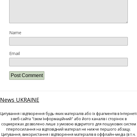
Name
Email
News UKRAINE
Цитування і відтворення будь-яких матеріалів або їх фрагментів в Інтернеті
з веб-сайта "Ізюм Інформаційний" або його каналів і сторінок в
соцмережах дозволено лише з умовою відкритого для пошукових систем
гіперпосилання на відповідний матеріал не нижче першого абзацу.
Цитування, використання і відтворення матеріалів в оффлайн-медіа (в т.ч.