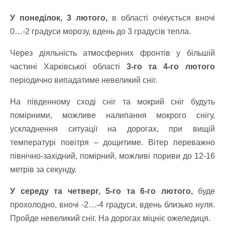
У понеділок, 3 лютого,
в області очікується вночі
0…-2 градуси морозу, вдень до 3 градусів тепла.
Через діяльність атмосферних фронтів у більшій
частині Харківської області
3-го та 4-го лютого
періодично випадатиме невеликий сніг.
На південному сході сніг та мокрий сніг будуть
помірними, можливе налипання мокрого снігу,
ускладнення ситуації на дорогах, при вищій
температурі повітря – дощитиме.
Вітер переважно
північно-західний, помірний, можливі пориви до 12-16
метрів за секунду.
У середу та четверг, 5-го та 6-го лютого,
буде
прохолодно, вночі -2…-4 градуси, вдень близько нуля.
Пройде невеликий сніг. На дорогах міцніє ожеледиця.