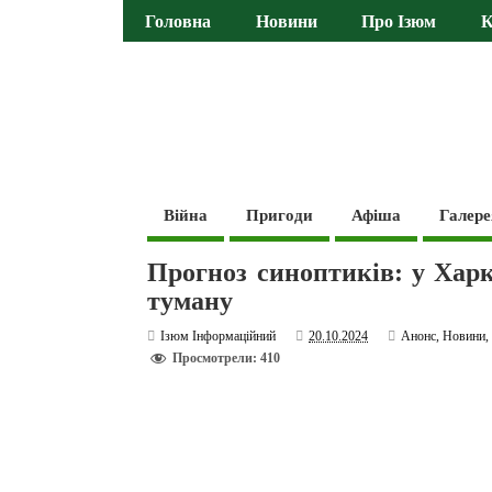
Головна
Новини
Про Ізюм
К
Війна
Пригоди
Афіша
Галере
Прогноз синоптиків: у Харкі
туману
Ізюм Інформаційний
20.10.2024
Анонс
,
Новини
Просмотрели: 410