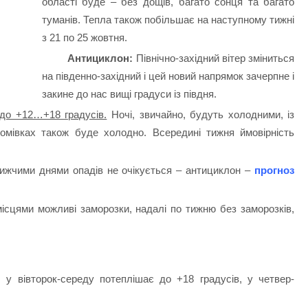
області буде – без дощів, багато сонця та багато
туманів.
Тепла також побільшає на наступному тижні
з 21 по 25 жовтня.
Антициклон:
Північно-західний вітер зміниться
на південно-західний і цей новий напрямок зачерпне і
закине до нас вищі градуси із півдня.
 до +12…+18 градусів.
Ночі, звичайно, будуть холодними, із
 домівках також буде холодно.
Всередині тижня ймовірність
ближчими днями опадів не очікується – антициклон –
прогноз
сцями можливі заморозки, надалі по тижню без заморозків,
 у вівторок-середу потеплішає до +18 градусів, у четвер-