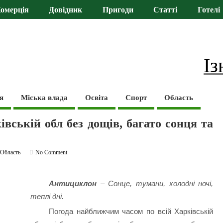
омерція
Довідник
Пригоди
Статті
Готелі
Із
я
Міська влада
Освіта
Спорт
Область
вській обл без дощів, багато сонця та
,
Область
No Comment
Антициклон
– Сонце, тумани, холодні ночі,
теплі дні.
Погода найближчим часом по всій Харківській