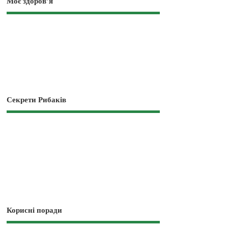
Моє здоров’я
Секрети Рибаків
Корисні поради