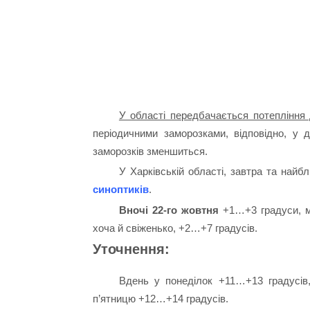
У області передбачається потепління
періодичними заморозками, відповідно, у
заморозків зменшиться.
У Харківській області, завтра та най
синоптиків
.
Вночі 22-го жовтня
+1…+3 градуси, мі
хоча й свіженько, +2…+7 градусів.
Уточнення:
Вдень у понеділок +11…+13 градусів,
п’ятницю +12…+14 градусів.