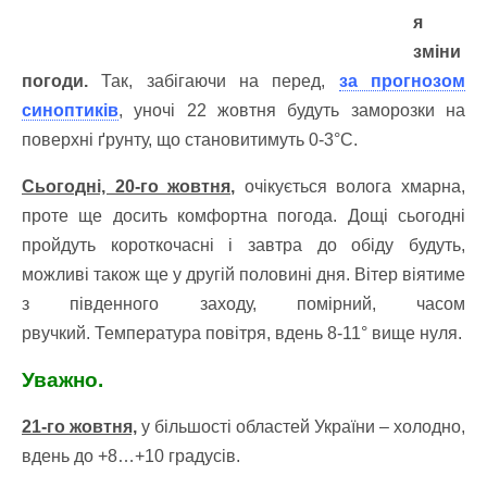
я
зміни
погоди.
Так, забігаючи на перед,
за прогнозом
синоптиків
, уночі 22 жовтня будуть заморозки на
поверхні ґрунту, що становитимуть 0-3°С.
Сьогодні, 20-го жовтня,
очікується волога хмарна,
проте ще досить комфортна погода. Дощі сьогодні
пройдуть короткочасні і завтра до обіду будуть,
можливі також ще у другій половині дня. Вітер віятиме
з південного заходу, помірний, часом
рвучкий. Температура повітря, вдень 8-11° вище нуля.
Уважно.
21-го жовтня,
у більшості областей України – холодно,
вдень до +8…+10 градусів.