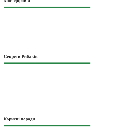
Моє здоров’я
Секрети Рибаків
Корисні поради