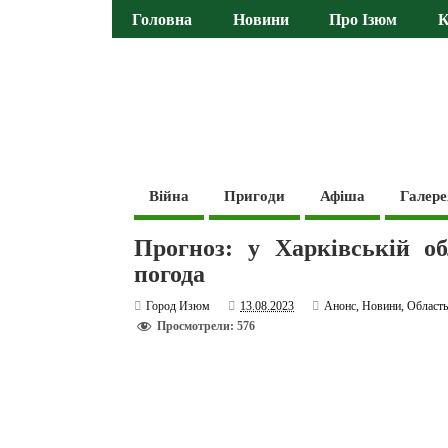
Головна
Новини
Про Ізюм
К
Війна
Пригоди
Афіша
Галере
Прогноз: у Харківській об
погода
Город Изюм
13.08.2023
Анонс
,
Новини
,
Област
Просмотрели: 576