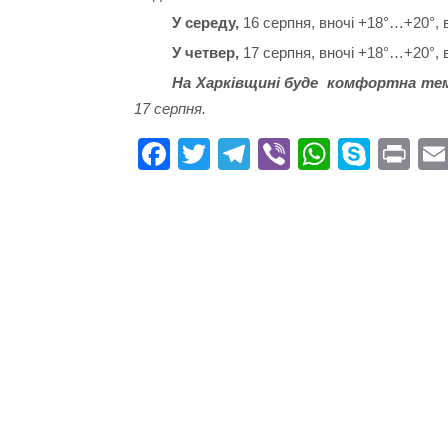
У середу,
16 серпня, вночі +18°…+20°, в
У четвер,
17 серпня, вночі +18°…+20°, в
На Харківщині буде комфортна тем
17 серпня.
Fa
T
Te
Vi
W
S
Pr
ce
wi
le
be
ha
ky
in
bo
tte
gr
r
ts
pe
t
ok
r
a
A
m
pp