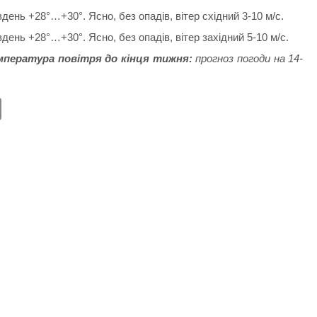
день +28°…+30°. Ясно, без опадів, вітер східний 3-10 м/с.
день +28°…+30°. Ясно, без опадів, вітер західний 5-10 м/с.
пература повітря до кінця тижня:
прогноз погоди на 14-
E
m
ail