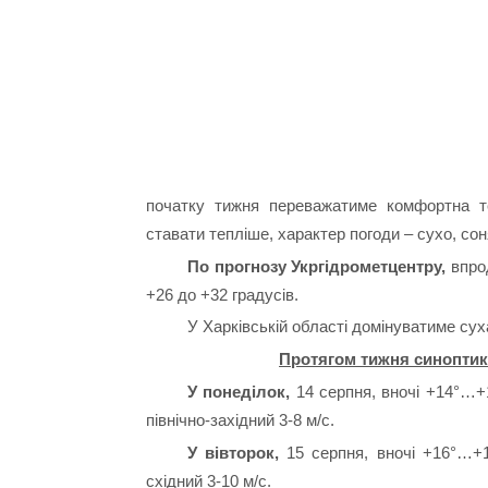
початку тижня переважатиме комфортна те
ставати тепліше, характер погоди – сухо, сон
По прогнозу Укргідрометцентру,
впрод
+26 до +32 градусів.
У Харківській області домінуватиме суха
Протягом тижня синоптик
У понеділок,
14 серпня, вночі +14°…+1
північно-західний 3-8 м/с.
У вівторок,
15 серпня, вночі +16°…+18
східний 3-10 м/с.