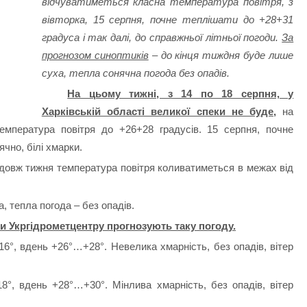
відчуватиметься класна температура повітря, з
вівторка, 15 серпня, почне теплішати до +28+31
градуса і так далі, до справжньої літньої погоди.
За
прогнозом синоптиків
– д
о кінця тиждня буде лише
суха, тепла сонячна погода без опадів.
На цьому тижні, з 14 по 18 серпня, у
Харківській області великої спеки не буде,
на
мпература повітря до +26+28 градусів. 15 серпня, почне
ячно, білі хмарки.
овж тижня температура повітря коливатиметься в межах від
, тепла погода – без опадів.
и Укргідрометцентру прогнозують таку погоду.
6°, вдень +26°…+28°. Невелика хмарність, без опадів, вітер
°, вдень +28°…+30°. Мінлива хмарність, без опадів, вітер