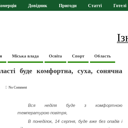
омерція
Довідник
Пригоди
Статті
Готелі
Із
я
Міська влада
Освіта
Спорт
Область
ласті буде комфортна, суха, сонячна
ь
No Comment
Вся неділя буде з комфортною
температурою повітря,
В понеділок, 14 серпня, буде вже без опадів і