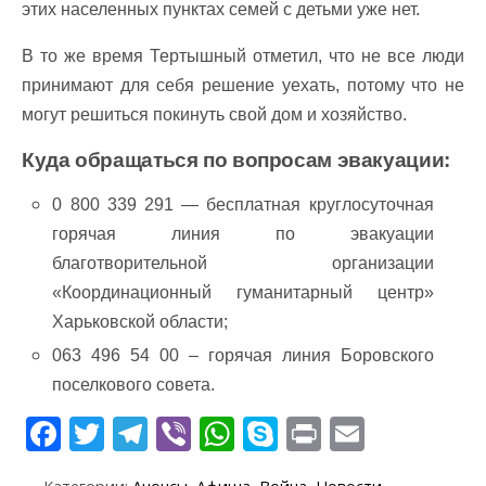
этих населенных пунктах семей с детьми уже нет.
В то же время Тертышный отметил, что не все люди
принимают для себя решение уехать, потому что не
могут решиться покинуть свой дом и хозяйство.
Куда обращаться по вопросам эвакуации:
0 800 339 291 — бесплатная круглосуточная
горячая линия по эвакуации
благотворительной организации
«Координационный гуманитарный центр»
Харьковской области;
063 496 54 00 – горячая линия Боровского
поселкового совета.
F
T
T
Vi
W
S
Pr
E
ac
w
el
b
h
k
in
m