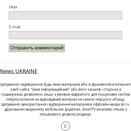
Имя
E-mail
News UKRAINE
Цитування і відтворення будь-яких матеріалів або їх фрагментів в Інтернеті
з веб-сайта "Ізюм Інформаційний" або його каналів і сторінок в
соцмережах дозволено лише з умовою відкритого для пошукових систем
гіперпосилання на відповідний матеріал не нижче першого абзацу.
Цитування, використання і відтворення матеріалів в оффлайн-медіа (в т.ч.
друкованих виданнях), мобільних додатках, SmartTV можливо тільки з
письмового дозволу редакції.