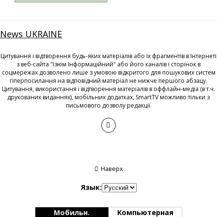
News UKRAINE
Цитування і відтворення будь-яких матеріалів або їх фрагментів в Інтернеті
з веб-сайта "Ізюм Інформаційний" або його каналів і сторінок в
соцмережах дозволено лише з умовою відкритого для пошукових систем
гіперпосилання на відповідний матеріал не нижче першого абзацу.
Цитування, використання і відтворення матеріалів в оффлайн-медіа (в т.ч.
друкованих виданнях), мобільних додатках, SmartTV можливо тільки з
письмового дозволу редакції.
Наверх
Язык:
Мобильн.
Компьютерная