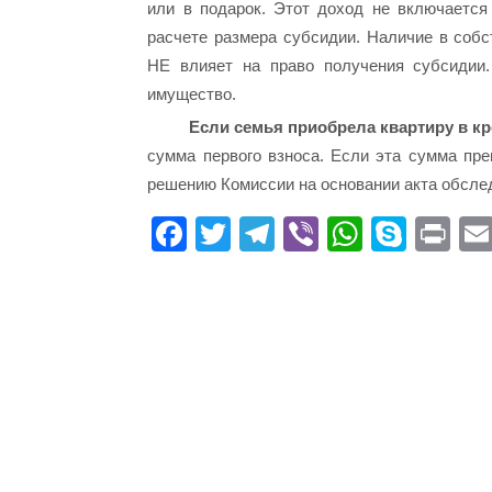
или в подарок. Этот доход не включается
расчете размера субсидии. Наличие в соб
НЕ влияет на право получения субсидии.
имущество.
Если семья приобрела квартиру в кр
сумма первого взноса. Если эта сумма пре
решению Комиссии на основании акта обсле
Fa
T
Te
Vi
W
S
Pr
ce
wi
le
be
ha
ky
in
bo
tte
gr
r
ts
pe
t
ok
r
a
A
m
pp