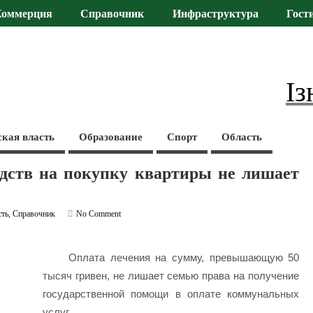
Коммерция
Справочник
Инфраструктура
Гост
Із
ская власть
Образование
Спорт
Область
едств на покупку квартиры не лишает
сть
,
Справочник
No Comment
Оплата лечения на сумму, превышающую 50
тысяч гривен, не лишает семью права на получение
государственной помощи в оплате коммунальных
услуг.