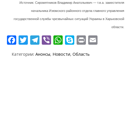
Источник: Сиромятников Владимир Анатольевич — т.в.а. заместителя
начальника Изюмского районного отдела главного управления
государственной службы чрезвычайных ситуаций Украины в Харьковской
области.
F
T
T
Vi
W
S
Pr
E
ac
w
el
b
h
k
in
m
Категории:
Анонсы
,
Новости
,
Область
e
itt
e
er
at
y
t
ai
b
er
gr
s
p
l
o
a
A
e
o
m
p
k
p