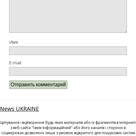
Имя
E-mail
News UKRAINE
Цитування і відтворення будь-яких матеріалів або їх фрагментів в Інтернеті
з веб-сайта "Ізюм Інформаційний" або його каналів і сторінок в
соцмережах дозволено лише з умовою відкритого для пошукових систем