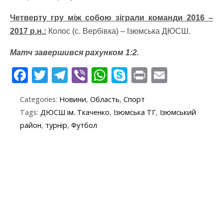
Четверту гру між собою зіграли команди 2016 –
2017 р.н.:
Колос (с. Вербівка) – Ізюмська ДЮСШ.
Матч завершився рахунком 1:2.
F
T
T
Vi
W
S
Pr
E
ac
w
el
b
h
k
in
m
Categories:
Новини
,
Область
,
Спорт
e
itt
e
er
at
y
t
ai
Tags:
ДЮСШ ім. Ткаченко
,
Ізюмська ТГ
,
Ізюмський
b
er
gr
s
p
l
район
,
турнір
,
Футбол
o
a
A
e
o
m
p
k
p