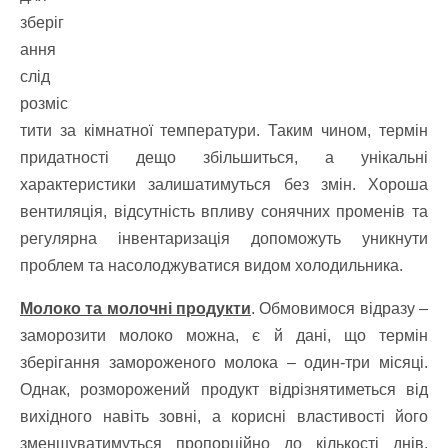
зберіг
ання
слід
розміс
тити за кімнатної температури. Таким чином, термін
придатності дещо збільшиться, а унікальні
характеристики залишатимуться без змін. Хороша
вентиляція, відсутність впливу сонячних променів та
регулярна інвентаризація допоможуть уникнути
проблем та насолоджуватися видом холодильника.
Молоко та молочні продукти
. Обмовимося відразу –
заморозити молоко можна, є й дані, що термін
зберігання замороженого молока – один-три місяці.
Однак, розморожений продукт відрізнятиметься від
вихідного навіть зовні, а корисні властивості його
зменшуватимуться пропорційно до кількості днів,