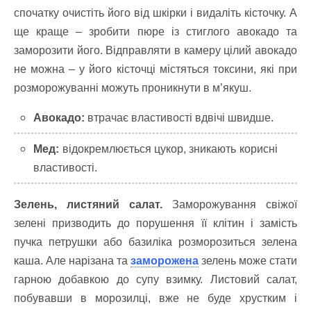
спочатку очистіть його від шкірки і видаліть кісточку. А
ще краще – зробити пюре із стиглого авокадо та
заморозити його. Відправляти в камеру цілий авокадо
не можна – у його кісточці містяться токсини, які при
розморожуванні можуть проникнути в м’якуш.
Авокадо:
втрачає властивості вдвічі швидше.
Мед:
відокремлюється цукор, зникають корисні
властивості.
Зелень, листяний салат.
Заморожування свіжої
зелені призводить до порушення її клітин і замість
пучка петрушки або базиліка розморозиться зелена
каша. Але нарізана та
заморожена
зелень може стати
гарною добавкою до супу взимку. Листовий салат,
побувавши в морозилці, вже не буде хрустким і