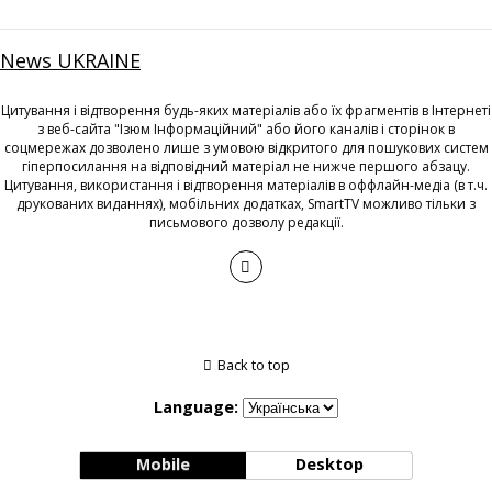
News UKRAINE
Цитування і відтворення будь-яких матеріалів або їх фрагментів в Інтернеті
з веб-сайта "Ізюм Інформаційний" або його каналів і сторінок в
соцмережах дозволено лише з умовою відкритого для пошукових систем
гіперпосилання на відповідний матеріал не нижче першого абзацу.
Цитування, використання і відтворення матеріалів в оффлайн-медіа (в т.ч.
друкованих виданнях), мобільних додатках, SmartTV можливо тільки з
письмового дозволу редакції.
Back to top
Language:
Mobile
Desktop