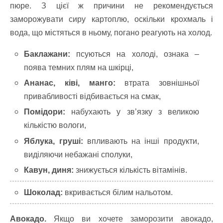
пюре. З цієї ж причини не рекомендується
заморожувати сиру картоплю, оскільки крохмаль і
вода, що містяться в ньому, погано реагують на холод.
Баклажани:
псуються на холоді, ознака –
поява темних плям на шкірці,
Ананас, ківі, манго:
втрата зовнішньої
привабливості відбивається на смак,
Помідори:
набухають у зв’язку з великою
кількістю вологи,
Яблука, груші:
впливають на інші продукти,
виділяючи небажані сполуки,
Кавун, диня:
знижується кількість вітамінів.
Шоколад:
вкривається білим нальотом.
Авокадо.
Якщо ви хочете заморозити авокадо,