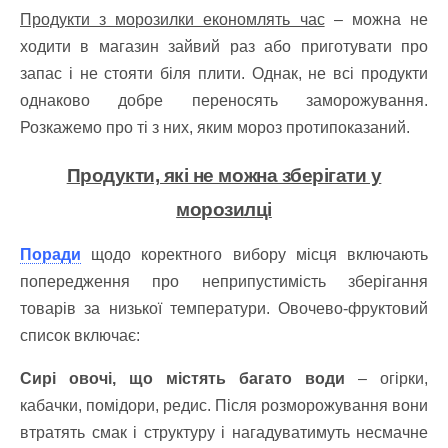
Продукти з морозилки економлять час
– можна не
ходити в магазин зайвий раз або приготувати про
запас і не стояти біля плити. Однак, не всі продукти
однаково добре переносять заморожування.
Розкажемо про ті з них, яким мороз протипоказаний.
Продукти, які не можна зберігати у
морозилці
Поради
щодо коректного вибору місця включають
попередження про неприпустимість зберігання
товарів за низької температури. Овочево-фруктовий
список включає:
Сирі овочі, що містять багато води
– огірки,
кабачки, помідори, редис. Після розморожування вони
втратять смак і структуру і нагадуватимуть несмачне