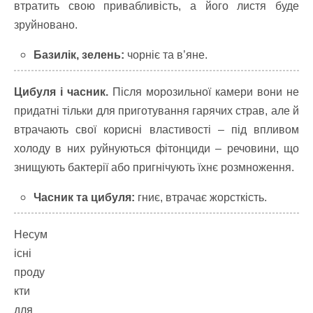
втратить свою привабливість, а його листя буде
зруйновано.
Базилік, зелень:
чорніє та в’яне.
Цибуля і часник.
Після морозильної камери вони не
придатні тільки для приготування гарячих страв, але й
втрачають свої корисні властивості – під впливом
холоду в них руйнуються фітонциди – речовини, що
знищують бактерії або пригнічують їхнє розмноження.
Часник та цибуля:
гниє, втрачає жорсткість.
Несум
існі
проду
кти
для