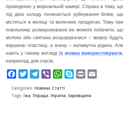
проведених у морозильній камері. Справа в тому, що
під дією холоду починається руйнування білків, що
містяться в молоці та молочних продуктах. Тому при
повільному розморожуванні ви можете побачити, що
молоко або сметана розшарувалися – зверху будуть
вершкові пластівці, а внизу – каламутна рідина. Але
навіть у такому вигляді
їх можна використовувати
,
наприклад, для соусів.
F
T
T
Vi
W
S
Pr
E
ac
w
el
b
h
k
in
m
Categories:
Новини
,
Статті
e
itt
e
er
at
y
t
ai
Tags:
Їжа
,
Порада
,
Україна
,
Харківщина
b
er
gr
s
p
l
o
a
A
e
o
m
p