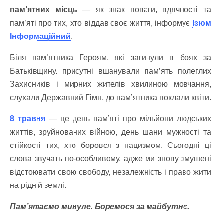
пам’ятних місць
— як знак поваги, вдячності та
пам’яті про тих, хто віддав своє життя, інформує
Ізюм
Інформаційний
.
Біля пам’ятника Героям, які загинули в боях за
Батьківщину, присутні вшанували пам’ять полеглих
Захисників і мирних жителів хвилиною мовчання,
слухали Державний Гімн, до пам’ятника поклали квіти.
8 травня
— це день пам’яті про мільйони людських
життів, зруйнованих війною, день шани мужності та
стійкості тих, хто боровся з нацизмом. Сьогодні ці
слова звучать по-особливому, адже ми знову змушені
відстоювати свою свободу, незалежність і право жити
на рідній землі.
Пам’ятаємо минуле. Боремося за майбутнє.