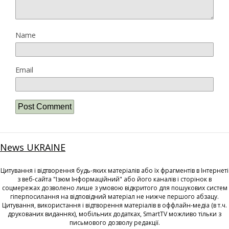
Name
Email
News UKRAINE
Цитування і відтворення будь-яких матеріалів або їх фрагментів в Інтернеті
з веб-сайта "Ізюм Інформаційний" або його каналів і сторінок в
соцмережах дозволено лише з умовою відкритого для пошукових систем
гіперпосилання на відповідний матеріал не нижче першого абзацу.
Цитування, використання і відтворення матеріалів в оффлайн-медіа (в т.ч.
друкованих виданнях), мобільних додатках, SmartTV можливо тільки з
письмового дозволу редакції.