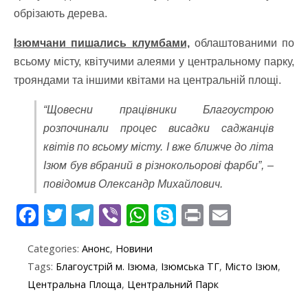
обрізають дерева.
Ізюмчани пишались клумбами,
облаштованими по
всьому місту, квітучими алеями у центральному парку,
трояндами та іншими квітами на центральній площі.
“Щовесни працівники Благоустрою
розпочинали процес висадки саджанців
квітів по всьому місту. І вже ближче до літа
Ізюм був вбраний в різнокольорові фарби”, –
повідомив Олександр Михайлович.
F
T
T
Vi
W
S
Pr
E
ac
w
el
b
h
k
in
m
Categories:
Анонс
,
Новини
e
itt
e
er
at
y
t
ai
Tags:
Благоустрій м. Ізюма
,
Ізюмська ТГ
,
Місто Ізюм
,
b
er
gr
s
p
l
Центральна Площа
,
Центральний Парк
o
a
A
e