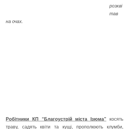
розкві
тав
на очах.
Робітники КП “Благоустрій міста Ізюма”
косять
траву, садять квіти та кущі, прополюють клумби,