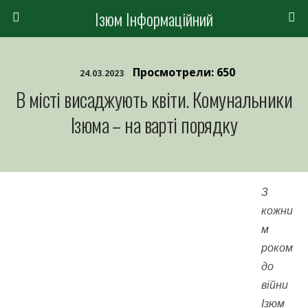
Ізюм Інформаційний
Просмотрели: 650
24.03.2023
В місті висаджують квіти. Комунальники
Ізюма – на варті порядку
З
кожни
м
роком
до
війни
Ізюм