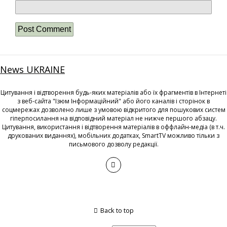
News UKRAINE
Цитування і відтворення будь-яких матеріалів або їх фрагментів в Інтернеті
з веб-сайта "Ізюм Інформаційний" або його каналів і сторінок в
соцмережах дозволено лише з умовою відкритого для пошукових систем
гіперпосилання на відповідний матеріал не нижче першого абзацу.
Цитування, використання і відтворення матеріалів в оффлайн-медіа (в т.ч.
друкованих виданнях), мобільних додатках, SmartTV можливо тільки з
письмового дозволу редакції.
Back to top