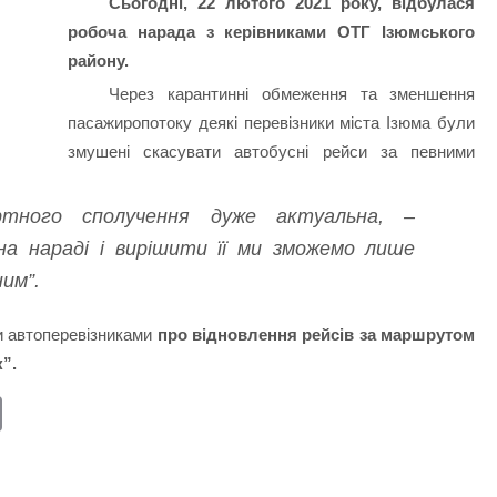
Сьогодні, 22 лютого 2021 року, відбулася
робоча нарада з керівниками ОТГ Ізюмського
району.
Через карантинні обмеження та зменшення
пасажиропотоку деякі перевізники міста Ізюма були
змушені скасувати автобусні рейси за певними
ртного сполучення дуже актуальна, –
на нараді і вирішити її ми зможемо лише
ним”.
и автоперевізниками
про відновлення рейсів за маршрутом
к”.
E
m
ail