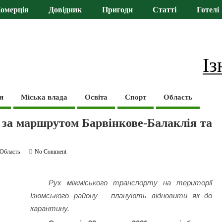
омерція
Довідник
Пригоди
Статті
Готелі
Із
я
Міська влада
Освіта
Спорт
Область
 за маршрутом Барвінкове-Балаклія та
Область
No Comment
Рух міжміського транспорту на території
Ізюмського району – планують відновити як до
карантину.