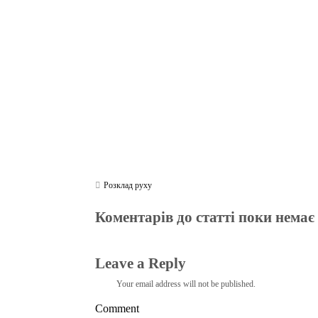
ok
r
a
A
m
pp
Розклад руху
Коментарів до статті поки немає
Leave a Reply
Your email address will not be published.
Comment