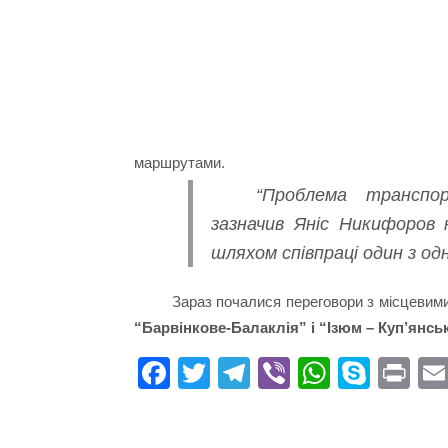
маршрутами.
“Проблема транспо
зазначив Яніс Никифоров 
шляхом співпраці один з од
Зараз почалися переговори з місцевим
“Барвінкове-Балаклія” і “Ізюм – Куп’янсь
Fa
T
Te
Vi
W
S
Pr
ce
wi
le
be
ha
ky
in
bo
tte
gr
r
ts
pe
t