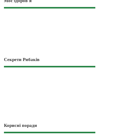
Моє здоров’я
Секрети Рибаків
Корисні поради