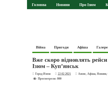
Головна
Новини
Про Ізюм
К
Війна
Пригоди
Афіша
Галере
Вже скоро відновлять рейси
Ізюм – Куп’янськ
Город Изюм
22.02.2021
Анонс
,
Афіша
,
Новини
,
Просмотрели: 800