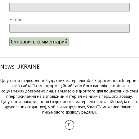
E-mail
News UKRAINE
Цитування і відтворення будь-яких матеріалів або їх фрагментів в Інтернеті
з веб-сайта "Ізюм Інформаційний" або його каналів і сторінок в
соцмережах дозволено лише з умовою відкритого для пошукових систем
гіперпосилання на відповідний матеріал не нижче першого абзацу.
Цитування, використання і відтворення матеріалів в оффлайн-медіа (в т.ч.
друкованих виданнях), мобільних додатках, SmartTV можливо тільки з
письмового дозволу редакції.