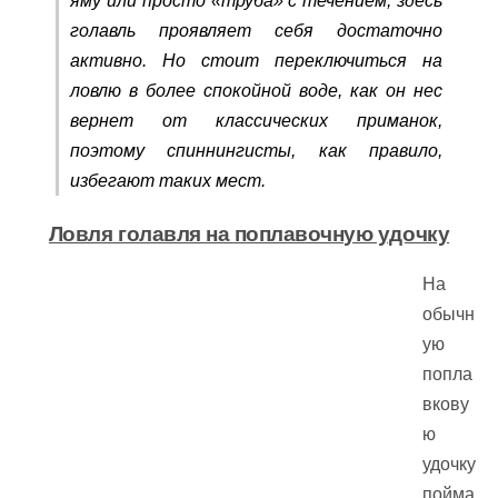
яму или просто «труба» с течением, здесь
голавль проявляет себя достаточно
активно. Но стоит переключиться на
ловлю в более спокойной воде, как он нес
вернет от классических приманок,
поэтому спиннингисты, как правило,
избегают таких мест.
Ловля голавля на поплавочную удочку
На
обычн
ую
попла
вкову
ю
удочку
пойма