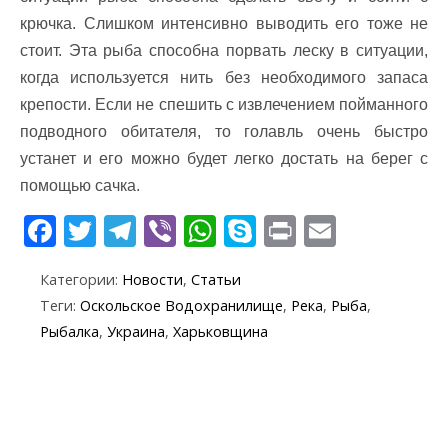
крючка. Слишком интенсивно выводить его тоже не
стоит. Эта рыба способна порвать леску в ситуации,
когда используется нить без необходимого запаса
крепости. Если не спешить с извлечением пойманного
подводного обитателя, то голавль очень быстро
устанет и его можно будет легко достать на берег с
помощью сачка.
F
T
T
Vi
W
S
Pr
E
ac
w
el
b
h
k
in
m
Категории:
Новости
,
Статьи
e
itt
e
er
at
y
t
ai
Теги:
Оскольское Водохранилище
,
Река
,
Рыба
,
b
er
gr
s
p
l
Рыбалка
,
Украина
,
Харьковщина
o
a
A
e
o
m
p
k
p