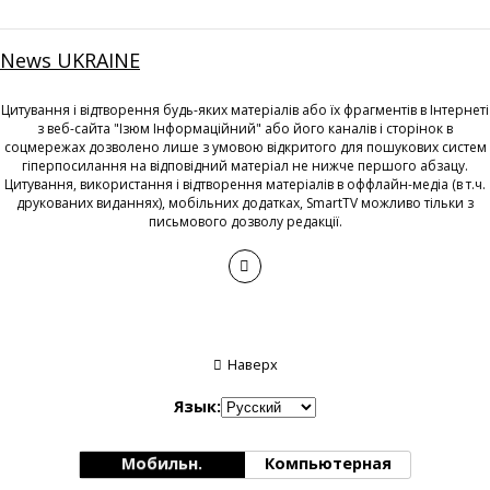
News UKRAINE
Цитування і відтворення будь-яких матеріалів або їх фрагментів в Інтернеті
з веб-сайта "Ізюм Інформаційний" або його каналів і сторінок в
соцмережах дозволено лише з умовою відкритого для пошукових систем
гіперпосилання на відповідний матеріал не нижче першого абзацу.
Цитування, використання і відтворення матеріалів в оффлайн-медіа (в т.ч.
друкованих виданнях), мобільних додатках, SmartTV можливо тільки з
письмового дозволу редакції.
Наверх
Язык:
Мобильн.
Компьютерная