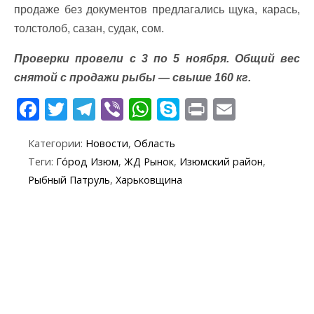
продаже без документов предлагались щука, карась,
толстолоб, сазан, судак, сом.
Проверки провели с 3 по 5 ноября. Общий вес
снятой с продажи рыбы — свыше 160 кг.
F
T
T
Vi
W
S
Pr
E
ac
w
el
b
h
k
in
m
Категории:
Новости
,
Область
e
itt
e
er
at
y
t
ai
Теги:
Го́род Изюм
,
ЖД Рынок
,
Изюмский район
,
b
er
gr
s
p
l
Рыбный Патруль
,
Харьковщина
o
a
A
e
o
m
p
k
p