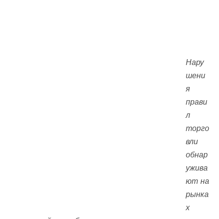
Нару
шени
я
прави
л
торго
вли
обнар
ужива
ют на
рынка
х