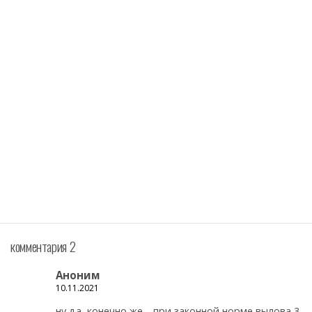
комментария 2
Аноним
10.11.2021
ну да, конечно же… при законной норме вылова 3