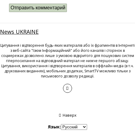
News UKRAINE
Цитування і відтворення будь-яких матеріалів або їх фрагментів в Інтернеті
з веб-сайта "Ізюм Інформаційний" або його каналів і сторінок в
соцмережах дозволено лише з умовою відкритого для пошукових систем
гіперпосилання на відповідний матеріал не нижче першого абзацу.
Цитування, використання і відтворення матеріалів в оффлайн-медіа (в т.ч.
друкованих виданнях), мобільних додатках, SmartTV можливо тільки з
письмового дозволу редакції.
Наверх
Язык: