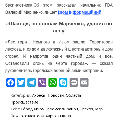
беспилотника.Об этом рассказал начальник ГВА
Валерий Марченко, пишет
Ізюм Інформаційний
.
«Шахед», по словам Марченко, ударил по
лесу.
«Лес горит. Немного в Изюм зашло. Территория
лесхоза, и рядом двухэтажный шестиквартирный дом
сгорел. И напротив один частный дом, и все.
Остановили огонь на черте города», — сказал
руководитель городской военной администрации.
F
T
T
Vi
W
S
Pr
E
ac
w
el
b
h
k
in
m
Категории:
Анонсы
,
Новости
,
Область
,
e
itt
e
er
at
y
t
ai
Происшествие
b
er
gr
s
p
l
Теги:
Го́род Изюм
,
Изюмский район
,
Лесхоз
,
Мэр
,
o
a
A
e
Пожар
,
спасатели
,
Харьковщина