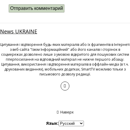
News UKRAINE
Цитування і відтворення будь-яких матеріалів або їх фрагментів в Інтернеті
з веб-сайта "Ізюм Інформаційний" або його каналів і сторінок в
соцмережах дозволено лише з умовою відкритого для пошукових систем
гіперпосилання на відповідний матеріал не нижче першого абзацу.
Цитування, використання і відтворення матеріалів в оффлайн-медіа (в т.ч.
друкованих виданнях), мобільних додатках, SmartTV можливо тільки з
письмового дозволу редакції.
Наверх
Язык: