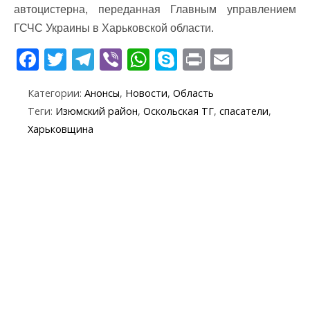
автоцистерна, переданная Главным управлением
ГСЧС Украины в Харьковской области.
F
T
T
Vi
W
S
Pr
E
ac
w
el
b
h
k
in
m
Категории:
Анонсы
,
Новости
,
Область
e
itt
e
er
at
y
t
ai
Теги:
Изюмский район
,
Оскольская ТГ
,
спасатели
,
b
er
gr
s
p
l
Харьковщина
o
a
A
e
o
m
p
k
p