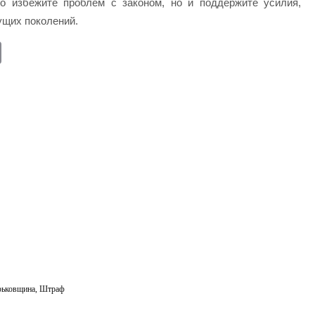
о избежите проблем с законом, но и поддержите усилия,
ущих поколений.
E
m
ail
рьковщина
,
Штраф