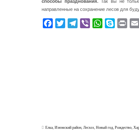
способы празднования.
Так вы не тольк
направленные на сохранение лесов для буд
Fa
T
Te
Vi
W
S
Pr
ce
wi
le
be
ha
ky
in
bo
tte
gr
r
ts
pe
t
ok
r
a
A
m
pp
Елка
,
Изюмский район
,
Лесхоз
,
Новый год
,
Рождество
,
Ха