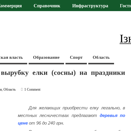
Коммерция
Справочник
Инфраструктура
Гост
Із
ская власть
Образование
Спорт
Область
вырубку елки (сосны) на праздники
ти
,
Область
1 Comment
Для желающих приобрести елку легально, в
местных лесничествах предлагают
деревья по
цене
от 96 до 240 грн.