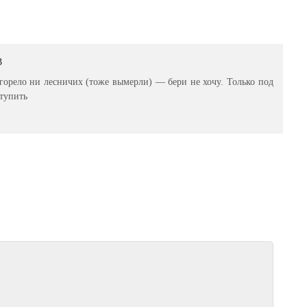
3
ыгорело ни лесничих (тоже вымерли) — бери не хочу. Только под
ступить