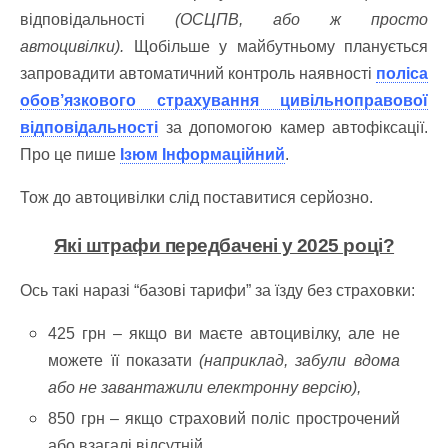
відповідальності
(ОСЦПВ, або ж просто
автоцивілки).
Щобільше ​у майбутньому планується
запровадити автоматичний контроль наявності
поліса
обов’язкового страхування цивільноправової
відповідальності
за допомогою камер автофіксації.
Про це пише
Ізюм Інформаційний
.
Тож до автоцивілки слід поставитися серйозно.
Які штрафи передбачені у 2025 році?
Ось такі наразі “базові тарифи” за їзду без страховки:
425 грн – якщо ви маєте автоцивілку, але не
можете її показати
(наприклад, забули вдома
або не завантажили електронну версію),
850 грн – якщо страховий поліс прострочений
або взагалі відсутній,