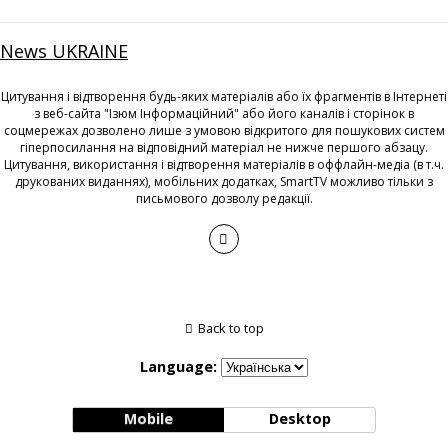
News UKRAINE
Цитування і відтворення будь-яких матеріалів або їх фрагментів в Інтернеті
з веб-сайта "Ізюм Інформаційний" або його каналів і сторінок в
соцмережах дозволено лише з умовою відкритого для пошукових систем
гіперпосилання на відповідний матеріал не нижче першого абзацу.
Цитування, використання і відтворення матеріалів в оффлайн-медіа (в т.ч.
друкованих виданнях), мобільних додатках, SmartTV можливо тільки з
письмового дозволу редакції.
Back to top
Language:
Mobile
Desktop