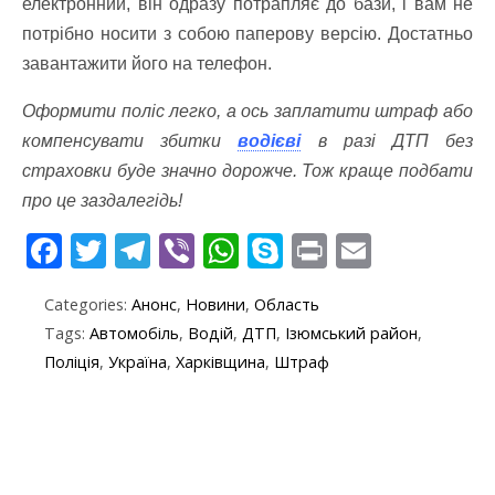
електронний, він одразу потрапляє до бази, і вам не
потрібно носити з собою паперову версію. Достатньо
завантажити його на телефон.
Оформити поліс легко, а ось заплатити штраф або
компенсувати збитки
водієві
в разі ДТП без
страховки буде значно дорожче. Тож краще подбати
про це заздалегідь!
F
T
T
Vi
W
S
Pr
E
ac
w
el
b
h
k
in
m
Categories:
Анонс
,
Новини
,
Область
e
itt
e
er
at
y
t
ai
Tags:
Автомобіль
,
Водій
,
ДТП
,
Ізюмський район
,
b
er
gr
s
p
l
Поліція
,
Україна
,
Харківщина
,
Штраф
o
a
A
e
o
m
p
k
p