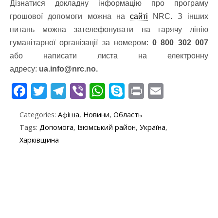
Дізнатися докладну інформацію про програму
грошової допомоги можна на
сайті
NRC. З інших
питань можна зателефонувати на гарячу лінію
гуманітарної організації за номером:
0 800 302 007
або написати листа на електронну
адресу:
ua.info@nrc.no
.
F
T
T
Vi
W
S
Pr
E
ac
w
el
b
h
k
in
m
Categories:
Афіша
,
Новини
,
Область
e
itt
e
er
at
y
t
ai
Tags:
Допомога
,
Ізюмський район
,
Україна
,
b
er
gr
s
p
l
Харківщина
o
a
A
e
o
m
p
k
p