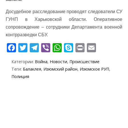
Досудебное расследование проводят следователи СУ
ГУНП в Харьковской области. Оперативное
сопровождение – сотрудники Департамента военной
контрразведки СБУ.
F
T
T
Vi
W
S
Pr
E
ac
w
el
b
h
k
in
m
Категории:
Война
,
Новости
,
Происшествие
e
itt
e
er
at
y
t
ai
Теги:
Балаклея
,
Изюмский район
,
Изюмское РУП
,
b
er
gr
s
p
l
Полиция
o
a
A
e
o
m
p
k
p