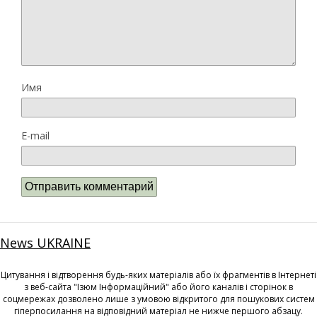
Имя
E-mail
News UKRAINE
Цитування і відтворення будь-яких матеріалів або їх фрагментів в Інтернеті
з веб-сайта "Ізюм Інформаційний" або його каналів і сторінок в
соцмережах дозволено лише з умовою відкритого для пошукових систем
гіперпосилання на відповідний матеріал не нижче першого абзацу.