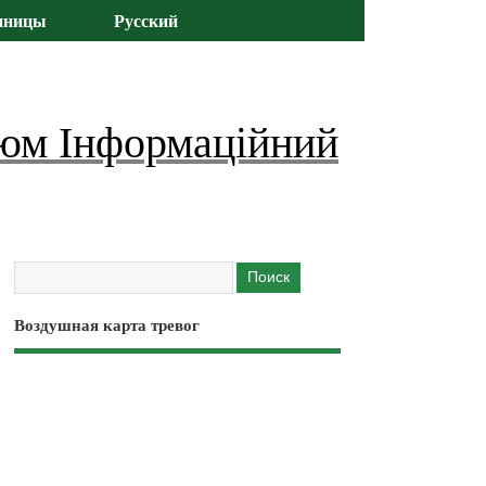
иницы
Русский
юм Інформаційний
Воздушная карта тревог