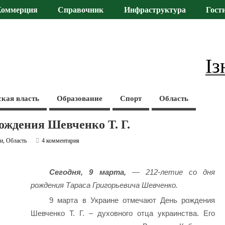
Коммерция
Справочник
Инфраструктура
Гост
Із
ская власть
Образование
Спорт
Область
рождения Шевченко Т. Г.
ти
,
Область
4 комментария
Сегодня, 9 марта,
— 212-летие со дня
рождения Тараса Григорьевича Шевченко.
9 марта в Украине отмечают День рождения
Шевченко Т. Г. – духовного отца украинства. Его