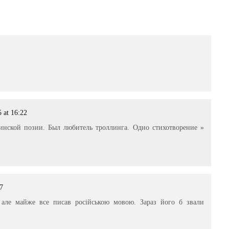
 at 16:22
инской позии. Был любитель троллинга. Одно стихотворение »
17
, але майже все писав російською мовою. Зараз його б звали