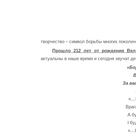
творчество – символ борьбы многих поколен
Прошло 212 лет от рождения Вели
актуальны в наше время и сегодня звучат де
«Бо
В
За ва
«…І
Враг
А бу
І б
«…І