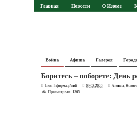
Главная
Новости
О Изюме
Война
Афиша
Галерея
Город
Боритесь – поборете: День 
Ізюм Інформаційний
09.03.2026
Анонсы
,
Новос
Просмотрели: 1265