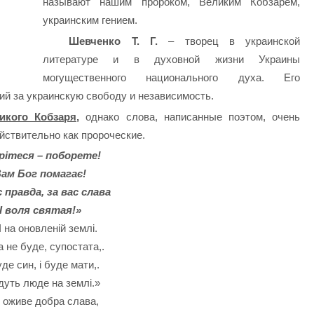
называют нашим пророком, Великим Кобзарем,
украинским гением.
Шевченко Т. Г.
– творец в украинской
литературе и в духовной жизни Украины
могущественного национального духа. Его
ий за украинскую свободу и независимость.
кого Кобзаря,
однако слова, написанные поэтом, очень
йствительно как пророческие.
рітеся – поборете!
ам Бог помагає!
с правда, за вас слава
І воля святая!»
 на оновленій землі.
а не буде, супостата,.
де син, і буде мати,.
удуть люде на землі.»
 оживе добра слава,