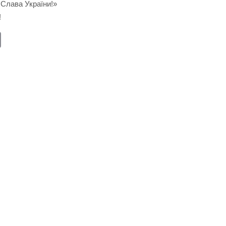
Слава України!»
!
E
m
ail