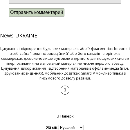
News UKRAINE
Цитування і відтворення будь-яких матеріалів або їх фрагментів в Інтернеті
з веб-сайта "Ізюм Інформаційний" або його каналів і сторінок в
соцмережах дозволено лише з умовою відкритого для пошукових систем
гіперпосилання на відповідний матеріал не нижче першого абзацу.
Цитування, використання і відтворення матеріалів в оффлайн-медіа (в т.ч.
друкованих виданнях), мобільних додатках, SmartTV можливо тільки з
письмового дозволу редакції.
Наверх
Язык: