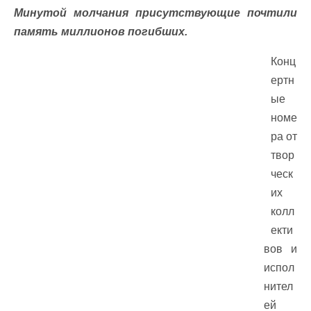
Минутой молчания присутствующие почтили
память миллионов погибших.
Конц
ертн
ые
номе
ра от
твор
ческ
их
колл
екти
вов и
испол
нител
ей