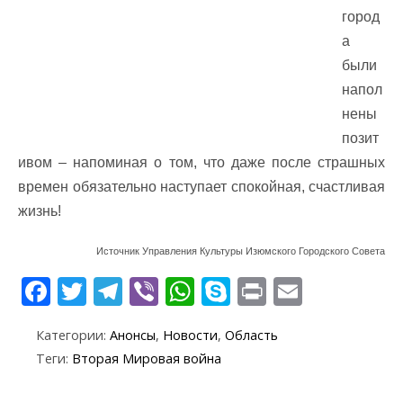
город
а
были
напол
нены
позит
ивом – напоминая о том, что даже после страшных
времен обязательно наступает спокойная, счастливая
жизнь!
Источник Управления Культуры Изюмского Городского Совета
F
T
T
Vi
W
S
Pr
E
ac
w
el
b
h
k
in
m
Категории:
Анонсы
,
Новости
,
Область
e
itt
e
er
at
y
t
ai
Теги:
Вторая Мировая война
b
er
gr
s
p
l