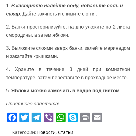
1.
В кастрюлю налейте воду, добавьте соль и
сахар.
Дайте закипеть и снимите с огня.
2. Банки простерилизуйте, на дно уложите по 2 листа
смородины, а затем яблоки.
3. Выложите слоями вверх банки, залейте маринадом
и закатайте крышками.
4. Храните в течение 3 дней при комнатной
температуре, затем переставьте в прохладное место.
5
Яблоки можно замочить в ведре под гнетом.
Приятного аппетита!
F
T
T
Vi
W
S
Pr
E
ac
w
el
b
h
k
in
m
Категории:
Новости
,
Статьи