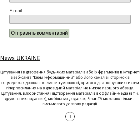
E-mail
News UKRAINE
Цитування і відтворення будь-яких матеріалів або їх фрагментів в Інтернеті
з веб-сайта "Ізюм Інформаційний" або його каналів і сторінок в
соцмережах дозволено лише з умовою відкритого для пошукових систем
гіперпосилання на відповідний матеріал не нижче першого абзацу.
Цитування, використання і відтворення матеріалів в оффлайн-медіа (в т.ч.
друкованих виданнях), мобільних додатках, SmartTV можливо тільки з
письмового дозволу редакції.